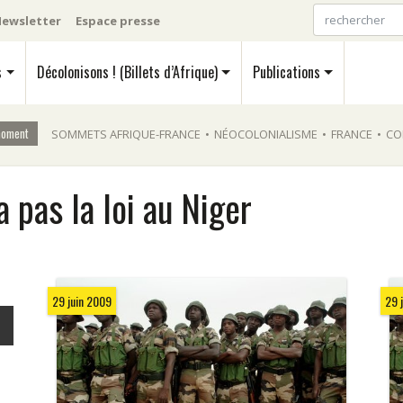
ewsletter
Espace presse
s
Décolonisons ! (Billets d’Afrique)
Publications
moment
SOMMETS AFRIQUE-FRANCE
•
NÉOCOLONIALISME
•
FRANCE
•
CO
a pas la loi au Niger
29 juin 2009
29 