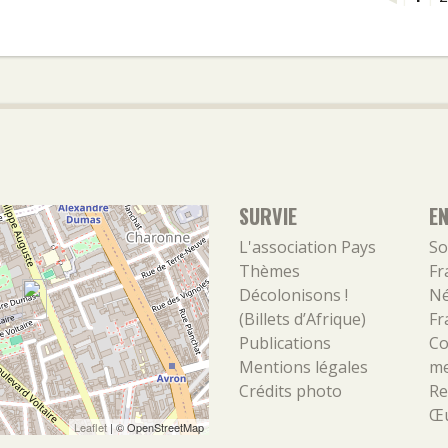
SURVIE
E
L'association
Pays
So
Thèmes
Fr
Décolonisons !
Né
(Billets d’Afrique)
Fr
Publications
Co
Mentions légales
m
Crédits photo
Re
Œu
Leaflet
| ©
OpenStreetMap