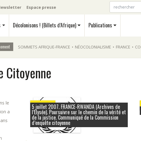
ewsletter
Espace presse
s
Décolonisons ! (Billets d’Afrique)
Publications
moment
SOMMETS AFRIQUE-FRANCE
•
NÉOCOLONIALISME
•
FRANCE
•
CO
e Citoyenne
ns le
5 juillet 2007
5 juillet 2007. FRANCE-RWANDA (Archives de
l’Elysée). Poursuivre sur le chemin de la vérité et
ion a
de la justice. Communiqué de la Commission
lans
d’enquête citoyenne
n