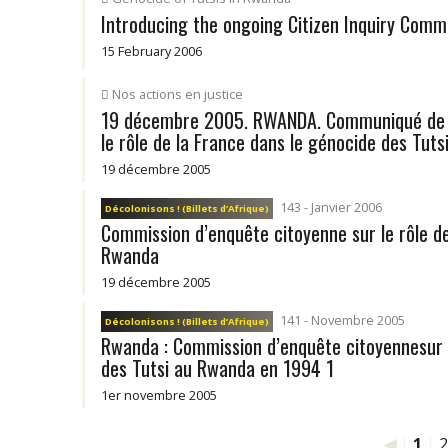
Introducing the ongoing Citizen Inquiry Comm
15 February 2006
Nos actions en justice
19 décembre 2005. RWANDA. Communiqué de l
le rôle de la France dans le génocide des Tuts
19 décembre 2005
143 - Janvier 2006
Décolonisons ! (Billets d’Afrique)
Commission d’enquête citoyenne sur le rôle de
Rwanda
19 décembre 2005
141 - Novembre 2005
Décolonisons ! (Billets d’Afrique)
Rwanda : Commission d’enquête citoyennesur l
des Tutsi au Rwanda en 1994 1
1er novembre 2005
◀
|
1
|
2