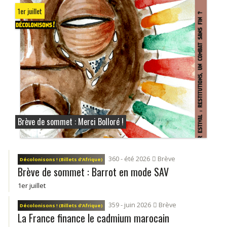
1er juillet
Brève de sommet : Merci Bolloré !
360 - été 2026
Brève
Décolonisons ! (Billets d’Afrique)
Brève de sommet : Barrot en mode SAV
1er juillet
359 - juin 2026
Brève
Décolonisons ! (Billets d’Afrique)
La France finance le cadmium marocain