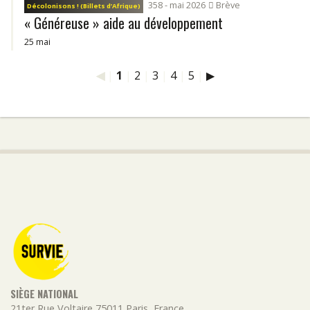
358 - mai 2026
Brève
Décolonisons ! (Billets d’Afrique)
« Généreuse » aide au développement
25 mai
◀
|
1
|
2
|
3
|
4
|
5
|
▶
SIÈGE NATIONAL
21ter Rue Voltaire
75011
Paris
,
France