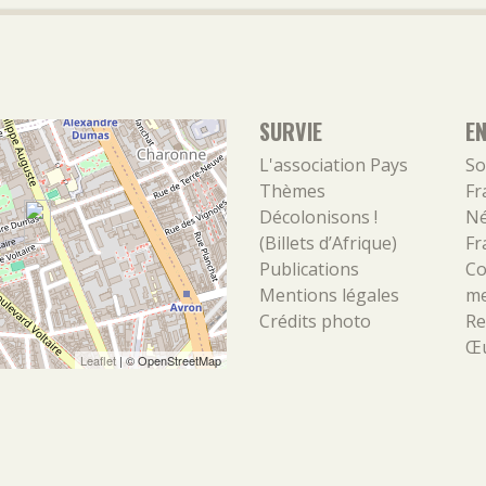
SURVIE
E
L'association
Pays
So
Thèmes
Fr
Décolonisons !
Né
(Billets d’Afrique)
Fr
Publications
Co
Mentions légales
m
Crédits photo
Re
Œu
Leaflet
| ©
OpenStreetMap