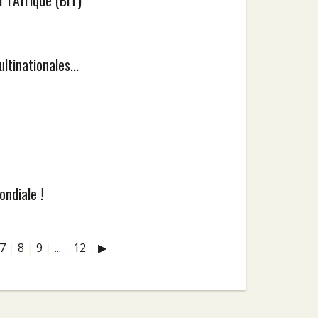
l’Afrique (BIT)
tinationales...
ndiale !
7
|
8
|
9
|
...
|
12
|
▶