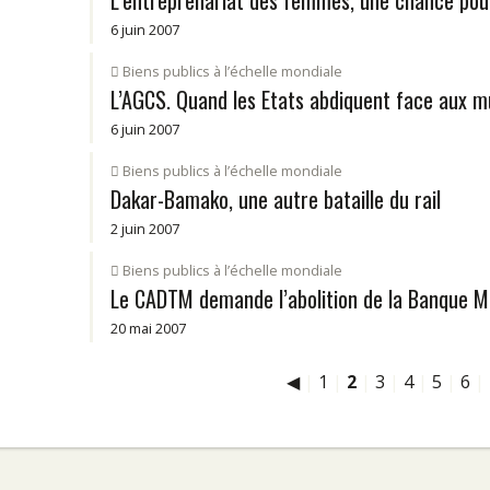
L’entreprenariat des femmes, une chance pour 
6 juin 2007
Biens publics à l’échelle mondiale
L’AGCS. Quand les Etats abdiquent face aux mul
6 juin 2007
Biens publics à l’échelle mondiale
Dakar-Bamako, une autre bataille du rail
2 juin 2007
Biens publics à l’échelle mondiale
Le CADTM demande l’abolition de la Banque Mo
20 mai 2007
◀
|
1
|
2
|
3
|
4
|
5
|
6
|