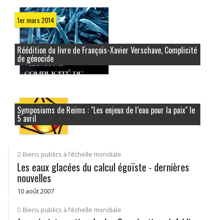
1er mars 2014
Réédition du livre de François-Xavier Verschave, Complicité
de génocide
Symposiums de Reims : "Les enjeux de l’eau pour la paix" le
7 mars 2008
5 avril
Biens publics à l’échelle mondiale
Les eaux glacées du calcul égoïste - dernières
nouvelles
10 août 2007
Biens publics à l’échelle mondiale