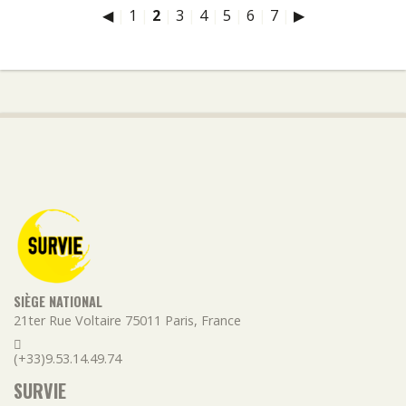
◀
|
1
|
2
|
3
|
4
|
5
|
6
|
7
|
▶
SIÈGE NATIONAL
21ter Rue Voltaire
75011
Paris
,
France
(+33)9.53.14.49.74
SURVIE