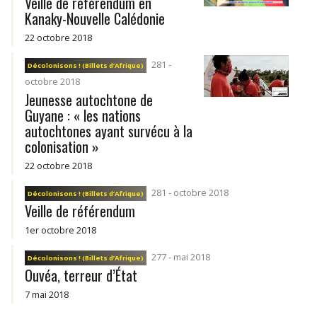
Veille de référendum en
Kanaky-Nouvelle Calédonie
22 octobre 2018
281 -
Décolonisons ! (Billets d’Afrique)
octobre 2018
Jeunesse autochtone de
Guyane : « les nations
autochtones ayant survécu à la
colonisation »
22 octobre 2018
281 - octobre 2018
Décolonisons ! (Billets d’Afrique)
Veille de référendum
1er octobre 2018
277 - mai 2018
Décolonisons ! (Billets d’Afrique)
Ouvéa, terreur d’État
7 mai 2018