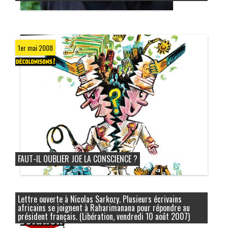
1er mai 2008
FAUT-IL OUBLIER JOE LA CONSCIENCE ?
Lettre ouverte à Nicolas Sarkozy. Plusieurs écrivains
africains se joignent à Raharimanana pour répondre au
13 août 2007
président français. (Libération, vendredi 10 août 2007)