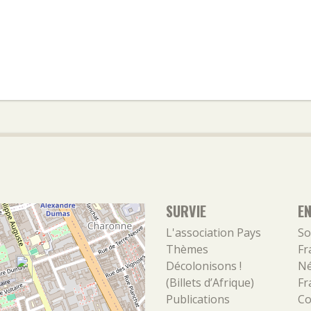
SURVIE
E
L'association
Pays
So
Thèmes
Fr
Décolonisons !
Né
(Billets d’Afrique)
Fr
Publications
Co