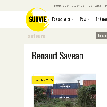
Boutique
Agenda
Contact
N
L'association
Pays
Thème
auteurs
En ce 
Renaud Savean
décembre 2005