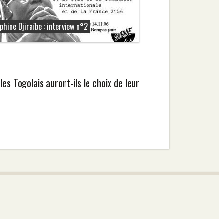
phine Djiraïbe : interview n°2
les Togolais auront-ils le choix de leur