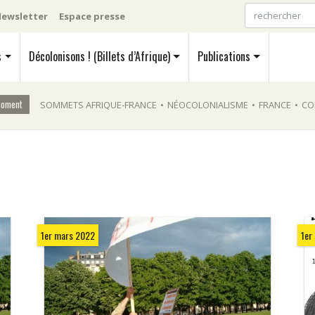
ewsletter
Espace presse
s
Décolonisons ! (Billets d’Afrique)
Publications
moment
SOMMETS AFRIQUE-FRANCE
•
NÉOCOLONIALISME
•
FRANCE
•
CO
1er mars 2022
1er