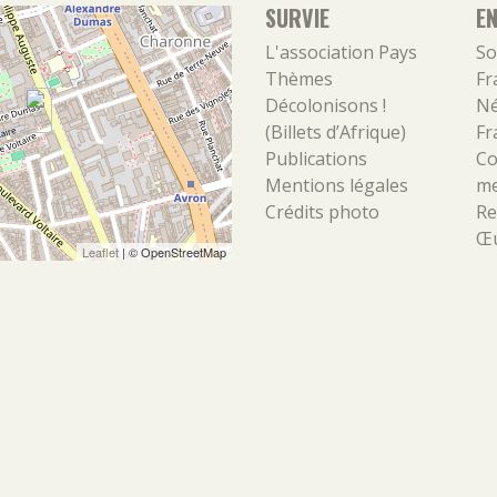
SURVIE
E
L'association
Pays
So
Thèmes
Fr
Décolonisons !
Né
(Billets d’Afrique)
Fr
Publications
Co
Mentions légales
m
Crédits photo
Re
Œu
Leaflet
| ©
OpenStreetMap