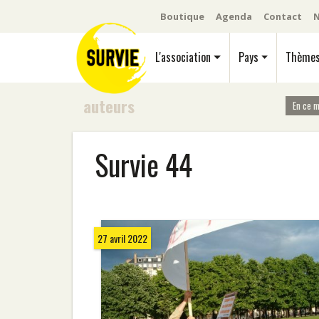
Boutique
Agenda
Contact
N
L'association
Pays
Thème
auteurs
En ce 
Survie 44
27 avril 2022