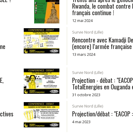
Rwanda, le combat contre l
français continue !
12 mai 2024
Survie Nord (Lille)
Rencontre avec Kamadji De
ine
(encore) l’armée française
13 mars 2024
Survie Nord (Lille)
E,
Projection - débat : "EACOP
TotalEnergies en Ouganda 
31 octobre 2023
Survie Nord (Lille)
ctives
Projection/débat : "EACOP :
4 mai 2023