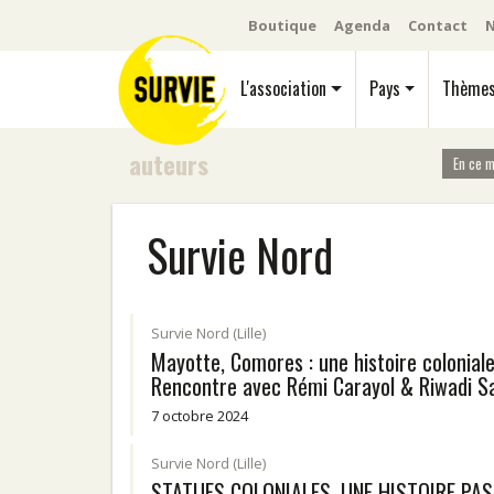
Boutique
Agenda
Contact
N
L'association
Pays
Thème
auteurs
En ce 
Survie Nord
Survie Nord (Lille)
Mayotte, Comores : une histoire coloniale
Rencontre avec Rémi Carayol & Riwadi Sa
7 octobre 2024
Survie Nord (Lille)
STATUES COLONIALES, UNE HISTOIRE PAS