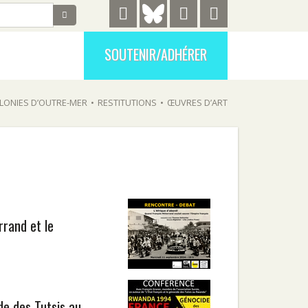
SOUTENIR/ADHÉRER
LONIES D’OUTRE-MER
•
RESTITUTIONS
•
ŒUVRES D’ART
rrand et le
de des Tutsis au