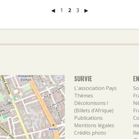
◀
|
1
|
2
|
3
|
▶
SURVIE
E
L'association
Pays
So
Thèmes
Fr
Décolonisons !
Né
(Billets d’Afrique)
Fr
Publications
Co
Mentions légales
m
Crédits photo
Re