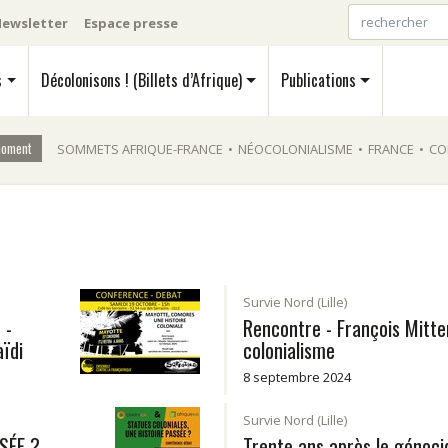
ewsletter
Espace presse
s
Décolonisons ! (Billets d’Afrique)
Publications
moment
SOMMETS AFRIQUE-FRANCE
•
NÉOCOLONIALISME
•
FRANCE
•
CO
Survie Nord (Lille)
 -
Rencontre - François Mitte
ïdi
colonialisme
8 septembre 2024
Survie Nord (Lille)
SÉE ?
Trente ans après le génoci