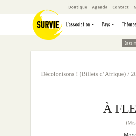
Boutique
Agenda
Contact
N
L'association
Pays
Thème
En ce 
Décolonisons ! (Billets d’Afrique)
/
2
À FL
(
Mon