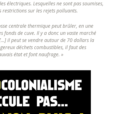
es électriques. Lesquelles ne sont pas soumises,
estrictions sur les rejets polluants.
osse centrale thermique peut brûler, en une
es fonds de cuve. Il y a donc un vaste marché
..] il peut se vendre autour de 70 dollars la
ereux déchets combustibles, il faut des
uvais état et font naufrage. »