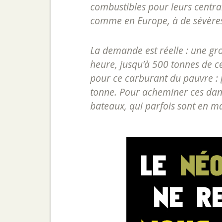
combustibles pour leurs central
comme en Europe, à de sévères r
La demande est réelle : une gr
heure, jusqu’à 500 tonnes de c
pour ce carburant du pauvre : [.
tonne. Pour acheminer ces dang
bateaux, qui parfois sont en ma