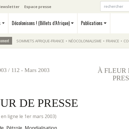
ewsletter
Espace presse
s
Décolonisons ! (Billets d’Afrique)
Publications
moment
SOMMETS AFRIQUE-FRANCE
•
NÉOCOLONIALISME
•
FRANCE
•
CO
003
/
112 - Mars 2003
À FLEUR
PRES
EUR DE PRESSE
mis en ligne le 1er mars 2003)
de
Pétrole
Mondialisation