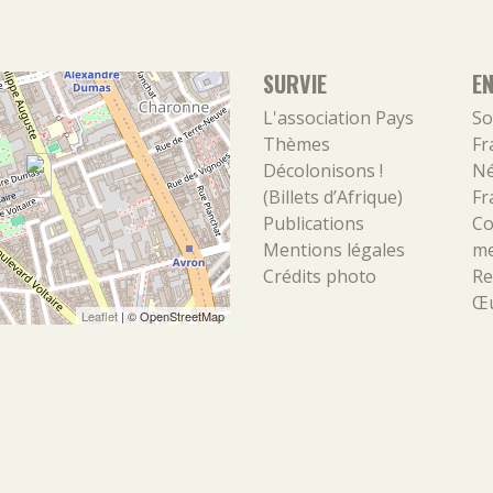
SURVIE
E
L'association
Pays
So
Thèmes
Fr
Décolonisons !
Né
(Billets d’Afrique)
Fr
Publications
Co
Mentions légales
m
Crédits photo
Re
Œu
Leaflet
| ©
OpenStreetMap