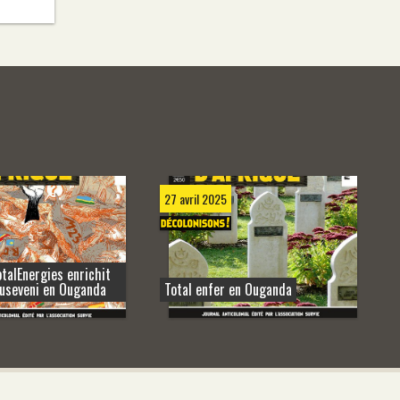
27 avril 2025
alEnergies enrichit
Museveni en Ouganda
Total enfer en Ouganda