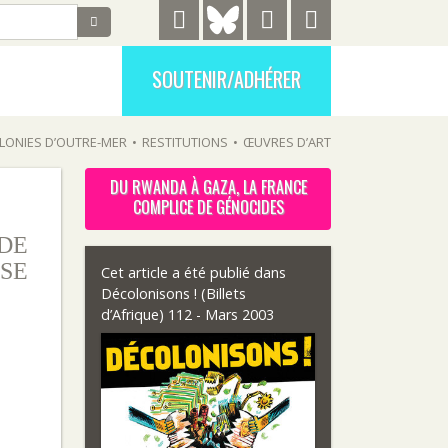
SOUTENIR/ADHÉRER
LONIES D’OUTRE-MER
•
RESTITUTIONS
•
ŒUVRES D’ART
DU RWANDA À GAZA, LA FRANCE
COMPLICE DE GÉNOCIDES
 DE
SE
Cet article a été publié dans
Décolonisons ! (Billets
d’Afrique) 112 - Mars 2003