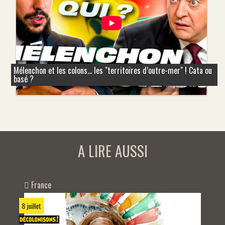
Mélenchon et les colons... les "territoires d’outre-mer" ! Cata ou
basé ?
A LIRE AUSSI
France
8 juillet