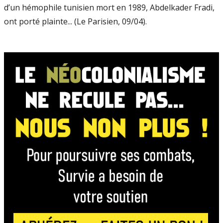
d’un hémophile tunisien mort en 1989, Abdelkader Fradi,
ont porté plainte... (Le Parisien, 09/04).