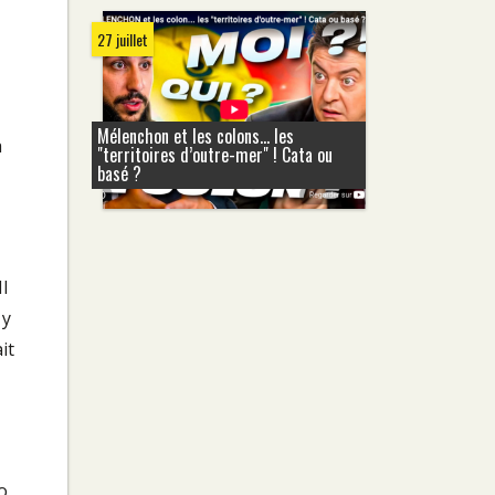
27 juillet
Mélenchon et les colons... les
a
"territoires d’outre-mer" ! Cata ou
basé ?
l
 y
it
o