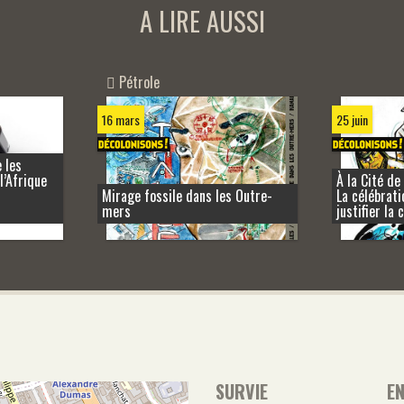
A LIRE AUSSI
Pétrole
16 mars
25 juin
 les
l’Afrique
À la Cité de
Mirage fossile dans les Outre-
La célébrati
mers
justifier la 
SURVIE
E