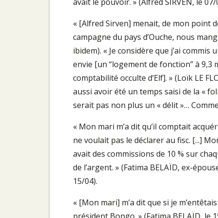
avait le pouvoir. » (Alfred SIRVEN, le 07/
« [Alfred Sirven] menait, de mon point d
campagne du pays d’Ouche, nous mangio
ibidem). « Je considère que j’ai commis u
envie [un “logement de fonction” à 9,3 mi
comptabilité occulte d’Elf]. » (Loïk LE 
aussi avoir été un temps saisi de la « fo
serait pas non plus un « délit »… Comme s
« Mon mari m’a dit qu’il comptait acquéri
ne voulait pas le déclarer au fisc. [...] 
avait des commissions de 10 % sur chaque
de l’argent. » (Fatima BELAÏD, ex-épouse
15/04).
« [Mon mari] m’a dit que si je m’entêtais 
président Bongo. » (Fatima BELAÏD, le 1