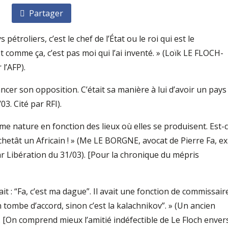
Partager
 pétroliers, c’est le chef de l’État ou le roi qui est le
t comme ça, c’est pas moi qui l’ai inventé. » (Loïk LE FLOCH-
 l’AFP).
ncer son opposition. C’était sa manière à lui d’avoir un pays
3. Cité par RFI).
ême nature en fonction des lieux où elles se produisent. Est-
hetât un Africain ! » (Me LE BORGNE, avocat de Pierre Fa, ex
é par Libération du 31/03). [Pour la chronique du mépris
it : “Fa, c’est ma dague”. Il avait une fonction de commissair
on tombe d’accord, sinon c’est la kalachnikov”. » (Un ancien
3). [On comprend mieux l’amitié indéfectible de Le Floch enver