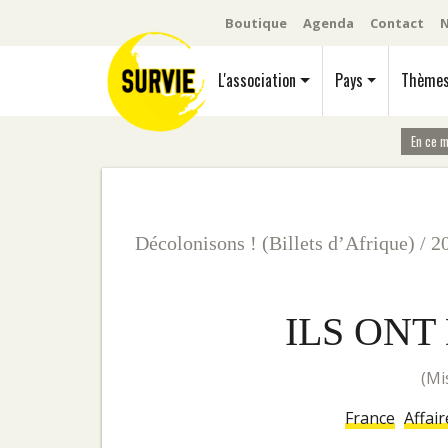
Boutique
Agenda
Contact
N
L'association
Pays
Thème
En ce 
Décolonisons ! (Billets d’Afrique)
/
2
ILS ONT 
(
France
Affair