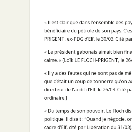
« Il est clair que dans l’ensemble des pays
bénéficiaire du pétrole de son pays. C’es
PRIGENT, ex-PDG d’Elf, le 30/03. Cité par
« Le président gabonais aimait bien fina
calme. » (Loïk LE FLOCH-PRIGENT, le 26/0
« Il y a des fautes qui ne sont pas de m
que c’était un coup de tonnerre qu’on ac
directeur de l’audit d’Elf, le 26/03. Cit
ordinaire.]
« Du temps de son pouvoir, Le Floch disa
politique. Il disait : “Quand je négocie, 
cadre d’Elf, cité par Libération du 31/0