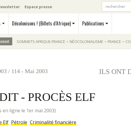
ewsletter
Espace presse
s
Décolonisons ! (Billets d’Afrique)
Publications
moment
SOMMETS AFRIQUE-FRANCE
•
NÉOCOLONIALISME
•
FRANCE
•
CO
003
/
114 - Mai 2003
ILS ONT 
DIT - PROCÈS ELF
mis en ligne le 1er mai 2003)
e Elf
Pétrole
Criminalité financière