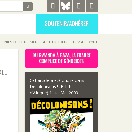
SOUTENIR/ADHÉRER
LONIES D’OUTRE-MER
•
RESTITUTIONS
•
ŒUVRES D’ART
DU RWANDA À GAZA, LA FRANCE
COMPLICE DE GÉNOCIDES
DIT
Cet article a été publié dans
Décolonisons ! (Billets
d’Afrique) 114 - Mai 2003