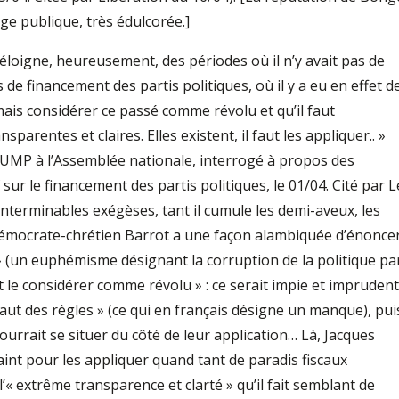
age publique, très édulcorée.]
loigne, heureusement, des périodes où il n’y avait pas de
s de financement des partis politiques, où il y a eu en effet d
rmais considérer ce passé comme révolu et qu’il faut
rentes et claires. Elles existent, il faut les appliquer.. »
UMP à l’Assemblée nationale, interrogé à propos des
 sur le financement des partis politiques, le 01/04. Cité par L
nterminables exégèses, tant il cumule les demi-aveux, les
 démocrate-chrétien Barrot a une façon alambiquée d’énonce
sé » (un euphémisme désignant la corruption de la politique pa
faut le considérer comme révolu » : ce serait impie et imprudent
 faut des règles » (ce qui en français désigne un manque), pui
 pourrait se situer du côté de leur application… Là, Jacques
 saint pour les appliquer quand tant de paradis fiscaux
l’« extrême transparence et clarté » qu’il fait semblant de