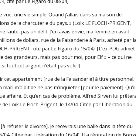
04, cité par Le Figaro du 08/04).
e vue, une vie simple. Quand j’allais dans sa maison de
ns de la charcuterie du pays. » (Loïk LE FLOCH-PRIGENT,
ne faute, pas un délit. J’en avais envie, ma femme en avait
llions de dollars, rue de la Faisanderie à Paris, acheté par l
FLOCH-PRIGENT, cité par Le Figaro du 15/04). [L’ex-PDG admet
lie des grandeurs, mais pas pour moi, pour Elf » – ce qui ne
i tout cet argent n’était pas volé !]
r cet appartement [rue de la Faisanderie] à titre personnel. I
Mon mari m’a dit de ne pas m’inquiéter [pour le paiement]. Qu’il
 affaire. Et qu’en cas de problème, Alfred Sirven lui prêtera
 de Loïk Le Floch-Prigent, le 14/04. Citée par Libération du
[à refuser le divorce], je recevrais une balle dans la tête du
5/04. Citée par Libération du 16/04). [La réputation de Bong