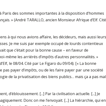
 eu à Paris des sommes importantes à la disposition d’hommes
rançais. » (André TARALLO, ancien Monsieur Afrique d’Elf. Cité
ens à qui nous avions affaire, les décideurs, mais aussi leur
sses. Je me suis par exemple occupé de lourds contentieux
avait que c’était pour la bonne cause – en faveur de
 moi-même les arriérés d’impôts d’autres personnalités. »
d’Elf, le 08/04. Cité par Le Figaro du 09/04). [« La bonne
ne pas payer d’impôts, ou de les faire payer par une société
logie de la privatisation des biens publics… mais ça a pas mal
, d’éblouissement. [...] Par la civilisation actuelle. [...] Je
magiquement. Donc on me l’envoyait. [...] La hiérarchie, qui en