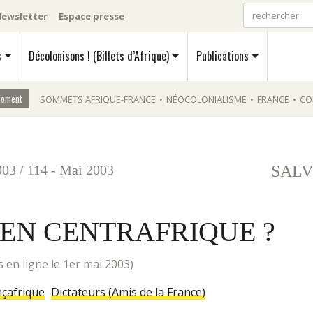
ewsletter
Espace presse
s
Décolonisons ! (Billets d’Afrique)
Publications
moment
SOMMETS AFRIQUE-FRANCE
•
NÉOCOLONIALISME
•
FRANCE
•
CO
003
/
114 - Mai 2003
SALV
 EN CENTRAFRIQUE ?
mis en ligne le 1er mai 2003)
nçafrique
Dictateurs (Amis de la France)