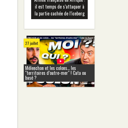
il est temps de s’attaquer à
la partie cachée de l’iceberg
27 juillet
Mélenchon et les colons... les
"territoires d’outre-mer" ! Cata ou
basé ?