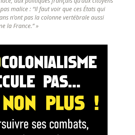
ace, aux politiques français qu’aux citoyens
pas malice : “Il faut voir que ces États qui
 ans n’ont pas la colonne vertébrale aussi
e la France.” »