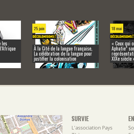
25 juin
18 mai
 les
« Ceux qui o
l’Afrique
À la Cité de la langue française,
Aphatie” son
La célébration de la langue pour
représentati
justifier la colonisation
XIXe siècle 
SURVIE
E
L'association
Pays
So