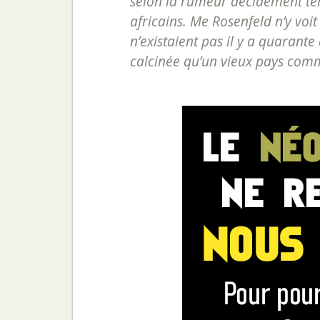
selon la rumeur décidément ten
africains. Me Rosenfeld n’y voit 
n’existaient pas il y a quarante
calcinée qu’un vieux pays comm