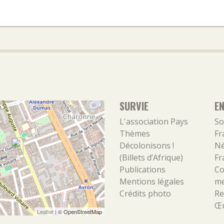
SURVIE
E
L'association
Pays
So
Thèmes
Fr
Décolonisons !
Né
(Billets d’Afrique)
Fr
Publications
Co
Mentions légales
m
Crédits photo
Re
Œu
Leaflet
| ©
OpenStreetMap