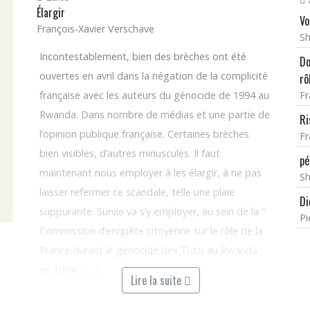
Élargir
Vo
François-Xavier Verschave
Sh
Incontestablement, bien des brèches ont été
Do
ouvertes en avril dans la négation de la complicité
rô
française avec les auteurs du génocide de 1994 au
Fr
Rwanda. Dans nombre de médias et une partie de
Ri
l’opinion publique française. Certaines brèches
Fr
bien visibles, d’autres minuscules. Il faut
pé
maintenant nous employer à les élargir, à ne pas
Sh
laisser refermer ce scandale, telle une plaie
Di
suppurante. Survie va s’y employer, au sein de la “
Pi
Commission d’enquête citoyenne sur le rôle de la
France durant le génocide des Tutsi au Rwanda
en 1994 ” (…)
Lire la suite