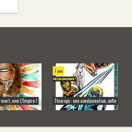
7 juin
 mort, vive L’Empire !
Thiaroye : une condamnation, enfin