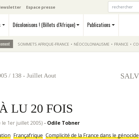
ewsletter
Espace presse
s
Décolonisons ! (Billets d’Afrique)
Publications
moment
SOMMETS AFRIQUE-FRANCE
•
NÉOCOLONIALISME
•
FRANCE
•
CO
005
/
138 - Juillet Aout
SALV
À LU 20 FOIS
ne le 1er juillet 2005)
-
Odile Tobner
ation
Françafrique
Complicité de la France dans le génocide