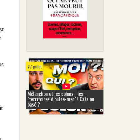
st
n
as
27 juillet
Mélenchon et les colons... les
"territoires d’outre-mer" ! Cata ou
basé ?
ut
n