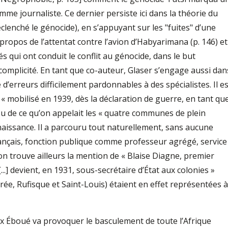
me journaliste. Ce dernier persiste ici dans la théorie du
lenché le génocide), en s’appuyant sur les "fuites" d’une
ropos de l’attentat contre l’avion d’Habyarimana (p. 146) et
s qui ont conduit le conflit au génocide, dans le but
omplicité. En tant que co-auteur, Glaser s’engage aussi dan
le d’erreurs difficilement pardonnables à des spécialistes. Il e
 « mobilisé en 1939, dès la déclaration de guerre, en tant qu
ssu de ce qu’on appelait les « quatre communes de plein
 naissance. Il a parcouru tout naturellement, sans aucune
français, fonction publique comme professeur agrégé, service
 on trouve ailleurs la mention de « Blaise Diagne, premier
...] devient, en 1931, sous-secrétaire d’État aux colonies »
ée, Rufisque et Saint-Louis) étaient en effet représentées à
lix Éboué va provoquer le basculement de toute l’Afrique