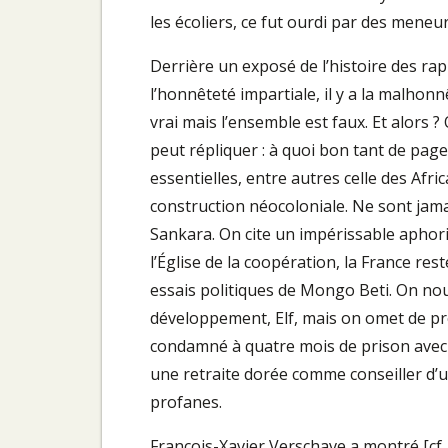
les écoliers, ce fut ourdi par des meneur
Derrière un exposé de l’histoire des rap
l’honnêteté impartiale, il y a la malhon
vrai mais l’ensemble est faux. Et alors 
peut répliquer : à quoi bon tant de pa
essentielles, entre autres celle des Afri
construction néocoloniale. Ne sont jam
Sankara. On cite un impérissable aphor
l’Église de la coopération, la France rest
essais politiques de Mongo Beti. On nous
développement, Elf, mais on omet de préci
condamné à quatre mois de prison avec s
une retraite dorée comme conseiller d’un
profanes.
François-Xavier Verschave a montré [cf