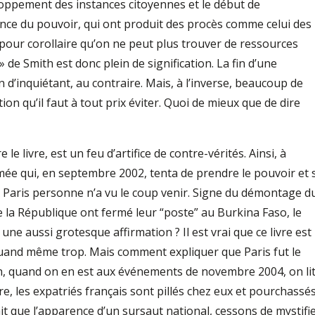
loppement des instances citoyennes et le début de
nce du pouvoir, qui ont produit des procès comme celui des
 pour corollaire qu’on ne peut plus trouver de ressources
» de Smith est donc plein de signification. La fin d’une
n d’inquiétant, au contraire. Mais, à l’inverse, beaucoup de
ion qu’il faut à tout prix éviter. Quoi de mieux que de dire
 le livre, est un feu d’artifice de contre-vérités. Ainsi, à
ée qui, en septembre 2002, tenta de prendre le pouvoir et 
 « À Paris personne n’a vu le coup venir. Signe du démontage d
 de la République ont fermé leur “poste” au Burkina Faso, le
 une aussi grotesque affirmation ? Il est vrai que ce livre est
t quand même trop. Mais comment expliquer que Paris fut le
n, quand on en est aux événements de novembre 2004, on lit
e, les expatriés français sont pillés chez eux et pourchassé
ait que l’apparence d’un sursaut national, cessons de mystifi