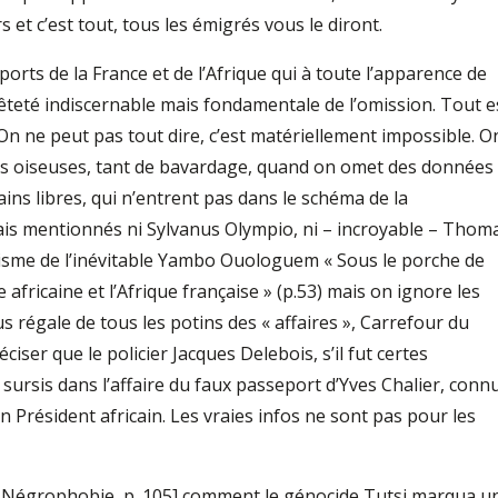
s et c’est tout, tous les émigrés vous le diront.
ports de la France et de l’Afrique qui à toute l’apparence de
nêteté indiscernable mais fondamentale de l’omission. Tout e
? On ne peut pas tout dire, c’est matériellement impossible. O
ges oiseuses, tant de bavardage, quand on omet des données
cains libres, qui n’entrent pas dans le schéma de la
ais mentionnés ni Sylvanus Olympio, ni – incroyable – Thom
isme de l’inévitable Yambo Ouologuem « Sous le porche de
e africaine et l’Afrique française » (p.53) mais on ignore les
 régale de tous les potins des « affaires », Carrefour du
ser que le policier Jacques Delebois, s’il fut certes
ursis dans l’affaire du faux passeport d’Yves Chalier, conn
 Président africain. Les vraies infos ne sont pas pour les
. Négrophobie, p. 105] comment le génocide Tutsi marqua u