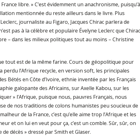
la France libre. » C’est évidemment un anachronisme, puisqu’
llation mentionnée du reste ailleurs dans le livre. Plus
Leclerc, journaliste au Figaro, Jacques Chirac parlera de
n’est pas à la célèbre et populaire Évelyne Leclerc que Chira
re – dans les milieux politiques tout au moins – Christine
ue tout est de la même farine. Cours de géopolitique pour
erdu l’Afrique recycle, en version soft, les principales
des Bétés en Côte d’Ivoire, ethnie inventée par les Français
phie galopante des Africains, sur Axelle Kabou, sur les
quer » l’Afrique, puisque nous, pauvres Français, nous
se de nos traditions de colons humanistes peu soucieux de
alheur de la France, c’est qu’elle aime trop l’Afrique et les
heur et on lui en veut pour ça, c’est un comble. Sûr, sûr, on
e de décès » dressé par Smith et Glaser.