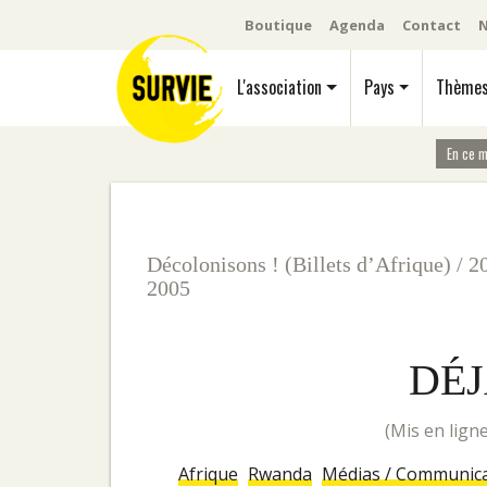
Boutique
Agenda
Contact
N
L'association
Pays
Thème
En ce 
Décolonisons ! (Billets d’Afrique)
/
2
2005
DÉJ
(mis en lig
Afrique
Rwanda
Médias / Communic