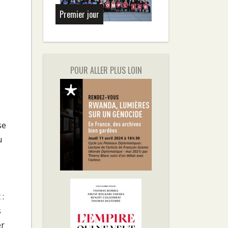
Premier jour
POUR ALLER PLUS LOIN
se
u
 :
s
er