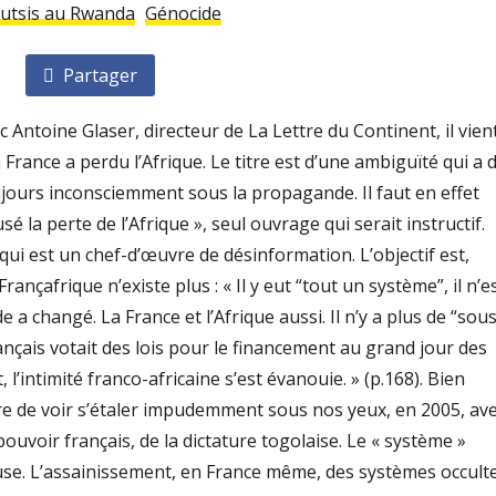
utsis au Rwanda
Génocide
Partager
Antoine Glaser, directeur de La Lettre du Continent, il vien
 France a perdu l’Afrique. Le titre est d’une ambiguïté qui a 
jours inconsciemment sous la propagande. Il faut en effet
 la perte de l’Afrique », seul ouvrage qui serait instructif.
qui est un chef-d’œuvre de désinformation. L’objectif est,
nçafrique n’existe plus : « Il y eut “tout un système”, il n’e
de a changé. La France et l’Afrique aussi. Il n’y a plus de “sou
ançais votait des lois pour le financement au grand jour des
, l’intimité franco-africaine s’est évanouie. » (p.168). Bien
ore de voir s’étaler impudemment sous nos yeux, en 2005, av
 pouvoir français, de la dictature togolaise. Le « système »
ause. L’assainissement, en France même, des systèmes occult