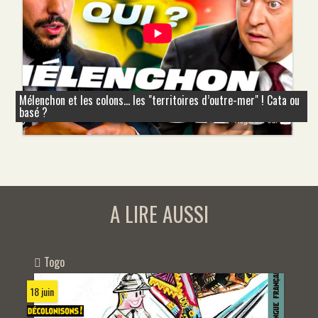
Mélenchon et les colons... les "territoires d’outre-mer" ! Cata ou
basé ?
A LIRE AUSSI
Togo
18 juin