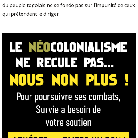
du peuple togolais ne se fonde pas sur l’impunité de ceux
qui prétendent le diriger.