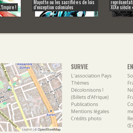
Mayotte ou les sacrifié·e·s de lois
représentati
L’Empire !
d’exception coloniales
XIXe siècle 
SURVIE
E
L'association
Pays
So
Thèmes
Fr
Décolonisons !
Né
(Billets d’Afrique)
Fr
Publications
Co
Mentions légales
m
Crédits photo
Re
Œu
Leaflet
| ©
OpenStreetMap