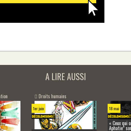
A LIRE AUSSI
tion
Droits humains
1er juin
18 mai
« Ceux qui o
Aphatie” son