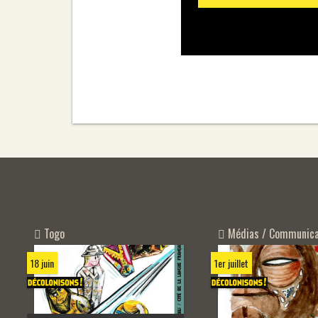
Togo
Médias / Communica
18 juin
1er juillet