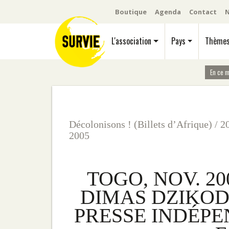
Boutique
Agenda
Contact
N
L'association
Pays
Thème
En ce 
Décolonisons ! (Billets d’Afrique)
/
2
2005
TOGO, NOV. 20
DIMAS DZIKOD
PRESSE INDÉP