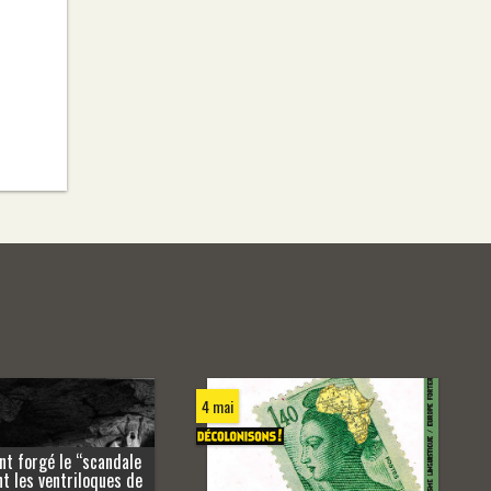
4 mai
nt forgé le “scandale
t les ventriloques de