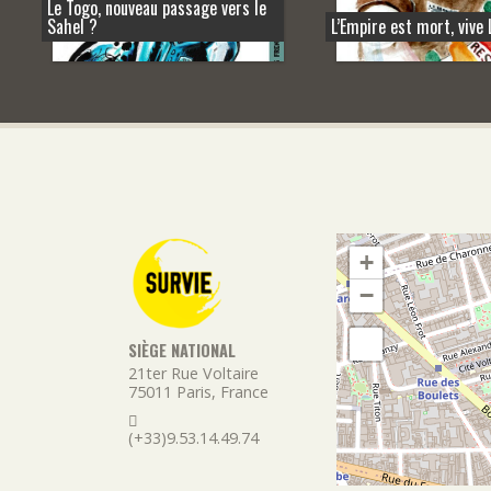
Le Togo, nouveau passage vers le
Sahel ?
L’Empire est mort, vive 
+
−
SIÈGE NATIONAL
21ter Rue Voltaire
75011
Paris
,
France
(+33)9.53.14.49.74