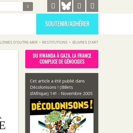
SOUTENIR/ADHÉRER
LONIES D’OUTRE-MER
•
RESTITUTIONS
•
ŒUVRES D’ART
DU RWANDA À GAZA, LA FRANCE
COMPLICE DE GÉNOCIDES
Cet article a été publié dans
Décolonisons ! (Billets
d’Afrique) 141 - Novembre 2005
A
E