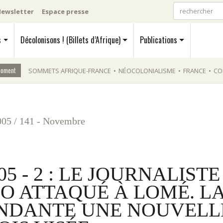
ewsletter
Espace presse
s
Décolonisons ! (Billets d’Afrique)
Publications
moment
SOMMETS AFRIQUE-FRANCE
•
NÉOCOLONIALISME
•
FRANCE
•
CO
005
/
141 - Novembre
05 - 2 : LE JOURNALISTE
O ATTAQUÉ À LOMÉ. L
ENDANTE UNE NOUVELL