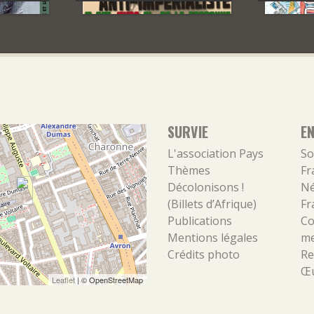
SURVIE
E
L'association
Pays
So
Thèmes
Fr
Décolonisons !
Né
(Billets d’Afrique)
Fr
Publications
Co
Mentions légales
m
Crédits photo
Re
Œu
Leaflet
| ©
OpenStreetMap