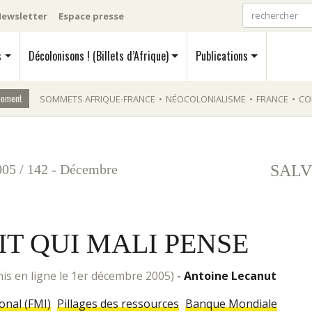
ewsletter
Espace presse
s
Décolonisons ! (Billets d’Afrique)
Publications
moment
SOMMETS AFRIQUE-FRANCE
•
NÉOCOLONIALISME
•
FRANCE
•
CO
005
/
142 - Décembre
SALV
IT QUI MALI PENSE
mis en ligne le 1er décembre 2005)
-
Antoine Lecanut
onal (FMI)
Pillages des ressources
Banque Mondiale