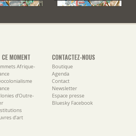
N CE MOMENT
CONTACTEZ-NOUS
mmets Afrique-
Boutique
ance
Agenda
ocolonialisme
Contact
ance
Newsletter
lonies d’Outre-
Espace presse
er
Bluesky
Facebook
stitutions
vres d’art