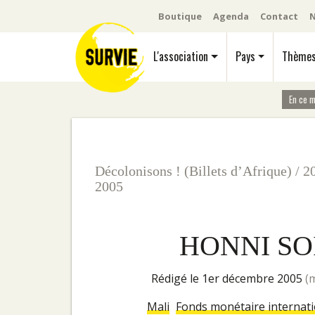
Boutique
Agenda
Contact
N
L'association
Pays
Thème
En ce 
Décolonisons ! (Billets d’Afrique)
/
2
2005
HONNI SO
rédigé le 1er décembre 2005
(
Mali
Fonds monétaire internati