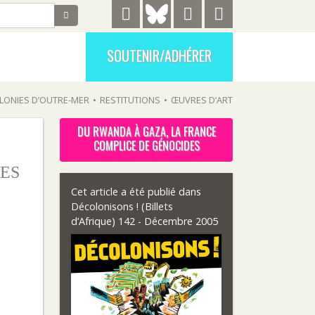
SOUTENIR/ADHÉRER
LONIES D’OUTRE-MER
•
RESTITUTIONS
•
ŒUVRES D’ART
DU RWANDA À GAZA, LA FRANCE
COMPLICE DE GÉNOCIDES
ES
Cet article a été publié dans
Décolonisons ! (Billets
d’Afrique) 142 - Décembre 2005