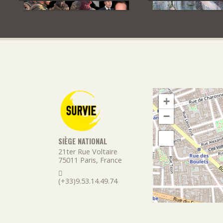
+
−
SIÈGE NATIONAL
21ter Rue Voltaire
75011
Paris
,
France
(+33)9.53.14.49.74