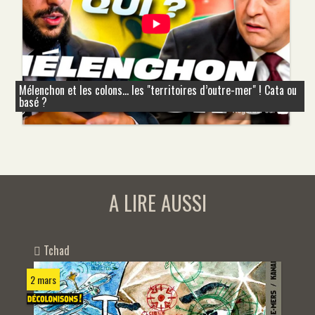
Mélenchon et les colons... les "territoires d’outre-mer" ! Cata ou
basé ?
A LIRE AUSSI
Tchad
2 mars