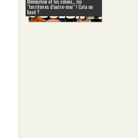
Mélenchon et les colons... les
"territoires d’outre-mer" ! Cata ou
basé ?