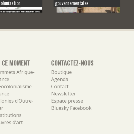
colonisation
gouvernementales
N CE MOMENT
CONTACTEZ-NOUS
mmets Afrique-
Boutique
ance
Agenda
ocolonialisme
Contact
ance
Newsletter
lonies d’Outre-
Espace presse
er
Bluesky
Facebook
stitutions
vres d’art