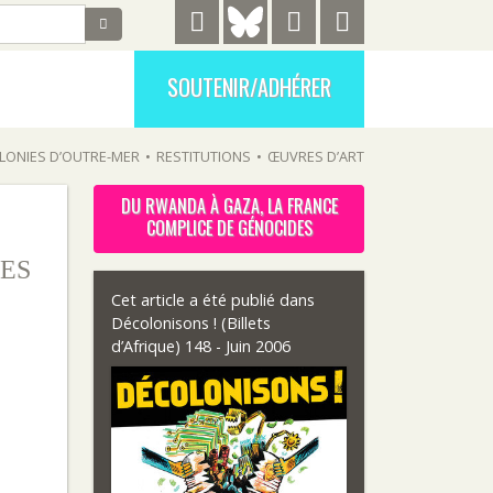
SOUTENIR/ADHÉRER
LONIES D’OUTRE-MER
•
RESTITUTIONS
•
ŒUVRES D’ART
DU RWANDA À GAZA, LA FRANCE
COMPLICE DE GÉNOCIDES
ES
Cet article a été publié dans
Décolonisons ! (Billets
d’Afrique) 148 - Juin 2006