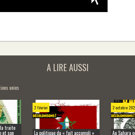
A LIRE AUSSI
ions unies
2 février
2 octobre 20
la traite
e et son
La politique du « fait accompli »
Au Sahara oc