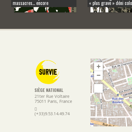
massacres… encore
« plus grave » déni colo
+
−
SIÈGE NATIONAL
21ter Rue Voltaire
75011
Paris
,
France
(+33)9.53.14.49.74