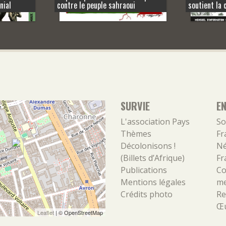
nial
contre le peuple sahraoui
soutient la 
SURVIE
E
L'association
Pays
So
Thèmes
Fr
Décolonisons !
Né
(Billets d’Afrique)
Fr
Publications
Co
Mentions légales
m
Crédits photo
Re
Œu
Leaflet
| ©
OpenStreetMap