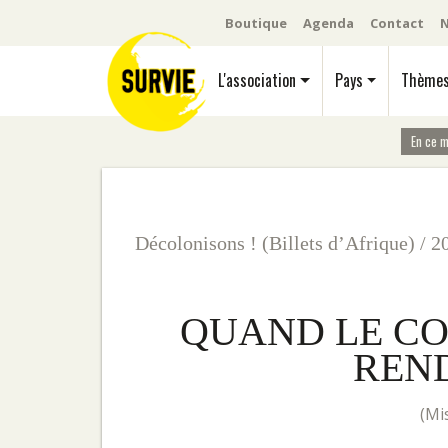
Boutique
Agenda
Contact
N
L'association
Pays
Thème
En ce 
Décolonisons ! (Billets d’Afrique)
/
2
QUAND LE CO
REND
(