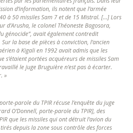
ertes par les parlementaires français. Dans leur
ission d’information, ils notent que l’armée
 à 50 missiles Sam 7 et de 15 Mistral. [...] Lors
ur d’Arusha, le colonel Théoneste Bagosora,
du génocide”, avait également contredit
 Sur la base de pièces à conviction, l’ancien
rien à Kigali en 1992 avait admis que les
ue s’étaient portées acquéreurs de missiles Sam
ravaillé le juge Bruguière n’est pas à écarter.
. »
porte-parole du TPIR récuse l’enquête du juge
rard O’Donnell, porte-parole du TPIR], des
IR que les missiles qui ont détruit l’avion du
tirés depuis la zone sous contrôle des forces