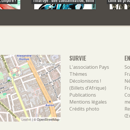
SURVIE
E
L'association
Pays
So
Thèmes
Fr
Décolonisons !
Né
(Billets d’Afrique)
Fr
Publications
Co
Mentions légales
m
Crédits photo
Re
Œu
Leaflet
| ©
OpenStreetMap