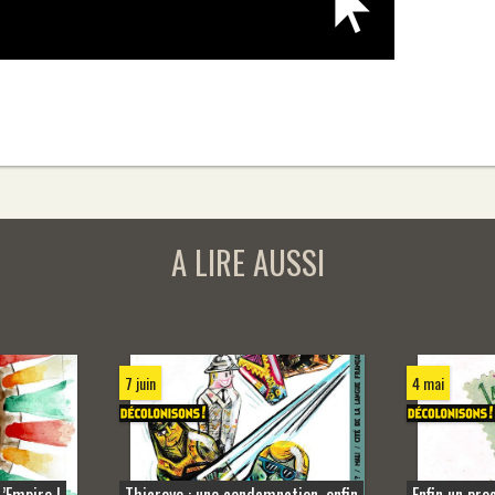
A LIRE AUSSI
7 juin
4 mai
L’Empire !
Thiaroye : une condamnation, enfin
Enfin un pro