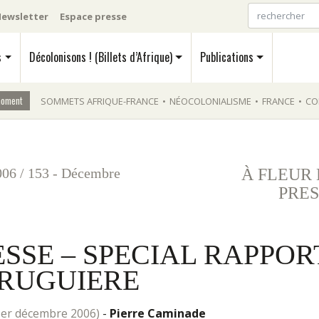
ewsletter
Espace presse
s
Décolonisons ! (Billets d’Afrique)
Publications
moment
SOMMETS AFRIQUE-FRANCE
•
NÉOCOLONIALISME
•
FRANCE
•
CO
006
/
153 - Décembre
À FLEUR
PRES
ESSE – SPECIAL RAPPOR
RUGUIERE
e 1er décembre 2006)
-
Pierre Caminade