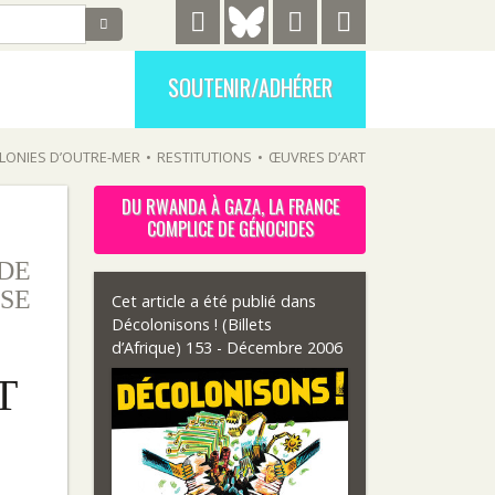
SOUTENIR/ADHÉRER
LONIES D’OUTRE-MER
•
RESTITUTIONS
•
ŒUVRES D’ART
DU RWANDA À GAZA, LA FRANCE
COMPLICE DE GÉNOCIDES
 DE
SE
Cet article a été publié dans
Décolonisons ! (Billets
d’Afrique) 153 - Décembre 2006
T