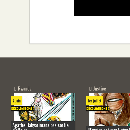
Rwanda
Justice
7 juin
1er juillet
Agathe Habyarimana pas sortie
d’affaire
L’Empire est mort, vive 