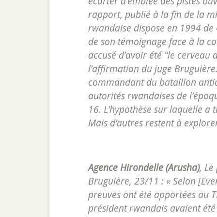
écarter d’emblée des pistes ouv
rapport, publié à la fin de la m
rwandaise dispose en 1994 de 40
de son témoignage face à la co
accusé d’avoir été “le cerveau 
l’affirmation du juge Bruguière.
commandant du bataillon antiaé
autorités rwandaises de l’époq
16. L’hypothèse sur laquelle a t
Mais d’autres restent à explorer
Agence Hirondelle (Arusha)
,
Le 
Bruguière, 23/11
: « Selon [Eve
preuves ont été apportées au TP
président rwandais avaient été 