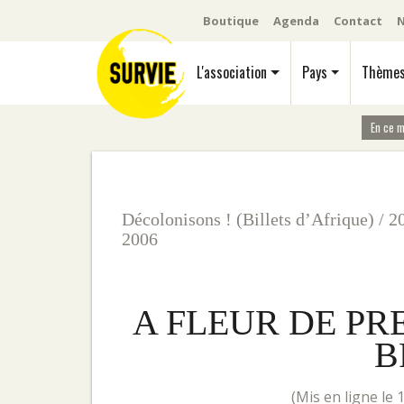
Boutique
Agenda
Contact
N
L'association
Pays
Thème
En ce 
Décolonisons ! (Billets d’Afrique)
/
2
2006
A FLEUR DE PR
B
(mis en ligne l