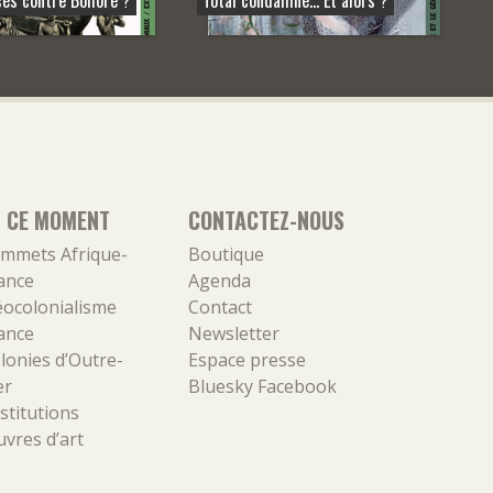
N CE MOMENT
CONTACTEZ-NOUS
mmets Afrique-
Boutique
ance
Agenda
ocolonialisme
Contact
ance
Newsletter
lonies d’Outre-
Espace presse
er
Bluesky
Facebook
stitutions
vres d’art