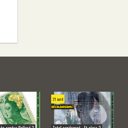
21 avril
cès contre Bolloré ?
Total condamné… Et alors ?