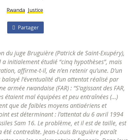
Rwanda
Justice
Partager
on du juge Bruguière (Patrick de Saint-Exupéry),
] a initialement étudié “cinq hypothèses”, mais
gation, affirme-t-il, de n’en retenir qu’une. D’un
r balayé l’éventualité d’un attentat réalisé par
ne armée rwandaise (FAR) : “S’agissant des FAR,
lles étaient mal équipées et peu entraînées (...)
ient que de faibles moyens antiaériens et
oint est déterminant : l’attentat du 6 avril 1994
siles Sam 16. Le problème, et il est de taille, est
a été contredite. Jean-Louis Bruguière paraît