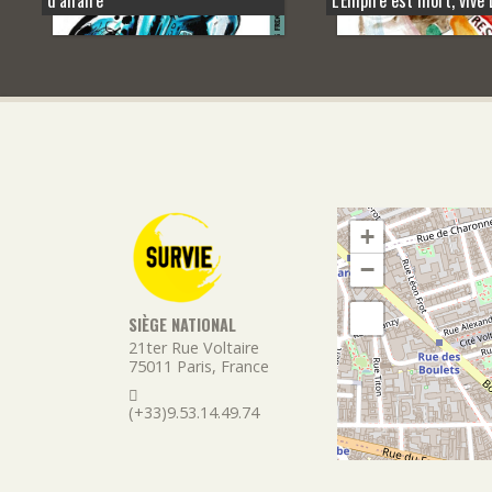
+
−
SIÈGE NATIONAL
21ter Rue Voltaire
75011
Paris
,
France
(+33)9.53.14.49.74