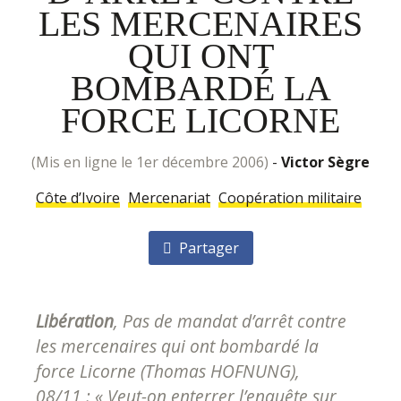
LES MERCENAIRES
QUI ONT
BOMBARDÉ LA
FORCE LICORNE
(mis en ligne le 1er décembre 2006)
-
Victor Sègre
Côte d’Ivoire
Mercenariat
Coopération militaire
Partager
Libération
,
Pas de mandat d’arrêt contre
les mercenaires qui ont bombardé la
force Licorne (Thomas HOFNUNG),
08/11
: « Veut-on enterrer l’enquête sur