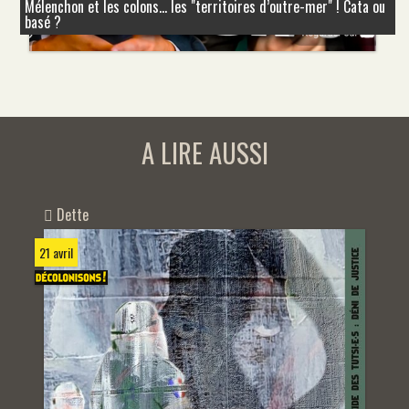
Mélenchon et les colons... les "territoires d’outre-mer" ! Cata ou
basé ?
A LIRE AUSSI
Dette
21 avril