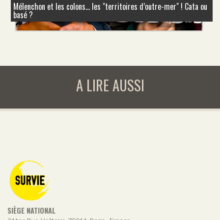
Mélenchon et les colons... les "territoires d’outre-mer" ! Cata ou
basé ?
A LIRE AUSSI
SIÈGE NATIONAL