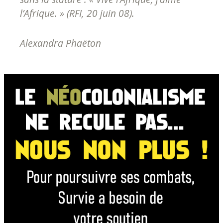
l’Afrique. »
(
RFI
, 20 juin 08).
Alexandra Phaëton