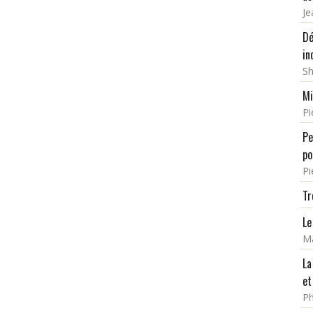
Je
Dé
in
Sh
Mi
Pi
Pe
po
Pi
Tr
Le
Ma
La
et
Ph