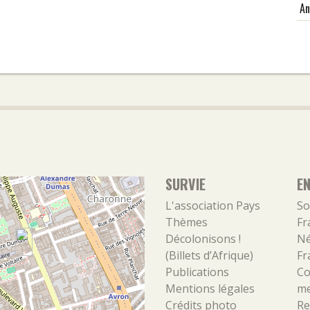
An
SURVIE
E
L'association
Pays
So
Thèmes
Fr
Décolonisons !
Né
(Billets d’Afrique)
Fr
Publications
Co
Mentions légales
m
Crédits photo
Re