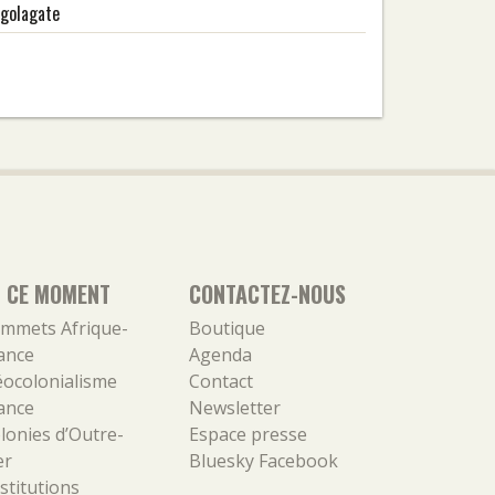
golagate
N CE MOMENT
CONTACTEZ-NOUS
mmets Afrique-
Boutique
ance
Agenda
ocolonialisme
Contact
ance
Newsletter
lonies d’Outre-
Espace presse
er
Bluesky
Facebook
stitutions