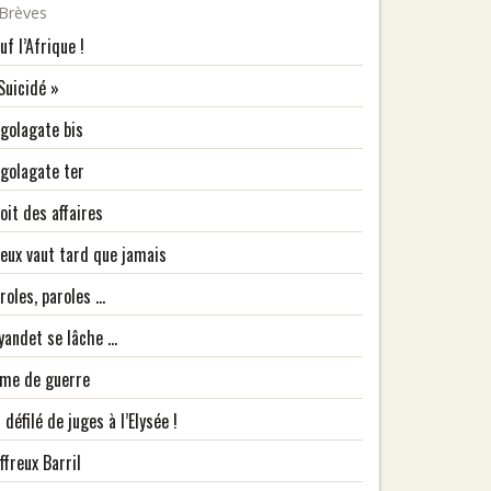
Brèves
uf l’Afrique !
Suicidé »
golagate bis
golagate ter
oit des affaires
eux vaut tard que jamais
roles, paroles …
yandet se lâche …
me de guerre
 défilé de juges à l’Elysée !
affreux Barril