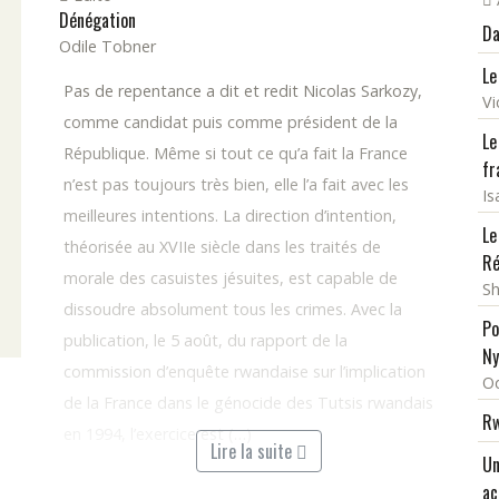
Dénégation
Da
Odile Tobner
Le
Pas de repentance a dit et redit Nicolas Sarkozy,
Vi
comme candidat puis comme président de la
Le
République. Même si tout ce qu’a fait la France
fr
n’est pas toujours très bien, elle l’a fait avec les
Is
meilleures intentions. La direction d’intention,
Le
théorisée au XVIIe siècle dans les traités de
Ré
morale des casuistes jésuites, est capable de
Sh
dissoudre absolument tous les crimes. Avec la
Po
publication, le 5 août, du rapport de la
Ny
commission d’enquête rwandaise sur l’implication
Od
de la France dans le génocide des Tutsis rwandais
Rw
en 1994, l’exercice est (…)
Lire la suite
Un
ac