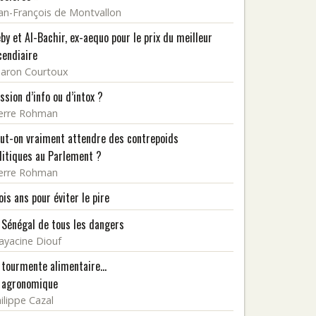
an-François de Montvallon
by et Al-Bachir, ex-aequo pour le prix du meilleur
cendiaire
aron Courtoux
ssion d’info ou d’intox ?
erre Rohman
ut-on vraiment attendre des contrepoids
litiques au Parlement ?
erre Rohman
ois ans pour éviter le pire
 Sénégal de tous les dangers
yacine Diouf
 tourmente alimentaire…
 agronomique
ilippe Cazal