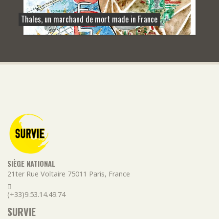
Thales, un marchand de mort made in France
SIÈGE NATIONAL
21ter Rue Voltaire
75011
Paris
,
France
(+33)9.53.14.49.74
SURVIE