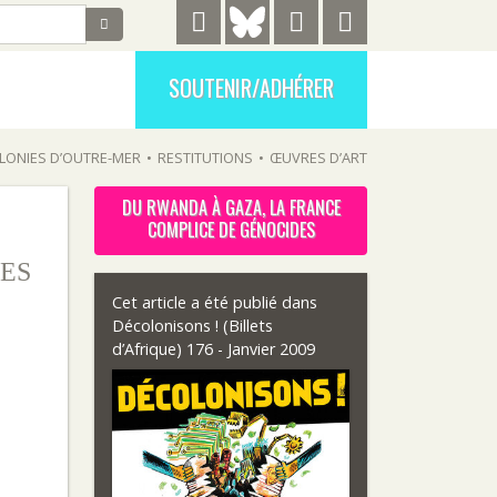
SOUTENIR/ADHÉRER
LONIES D’OUTRE-MER
•
RESTITUTIONS
•
ŒUVRES D’ART
DU RWANDA À GAZA, LA FRANCE
COMPLICE DE GÉNOCIDES
ES
Cet article a été publié dans
Décolonisons ! (Billets
d’Afrique) 176 - Janvier 2009