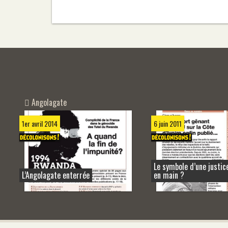
Angolagate
1er avril 2014
6 juin 2011
Le symbole d’une justic
L’Angolagate enterrée
en main ?