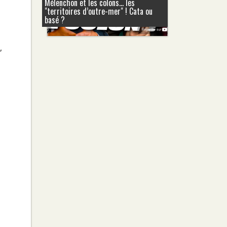
Mélenchon et les colons... les
"territoires d’outre-mer" ! Cata ou
basé ?
,