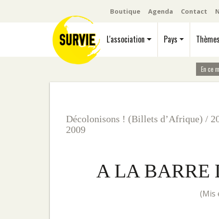
Boutique
Agenda
Contact
N
L'association
Pays
Thème
En ce 
Décolonisons ! (Billets d’Afrique)
/
2
2009
A LA BARRE 
(m