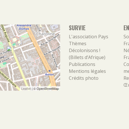
SURVIE
E
L'association
Pays
So
Thèmes
Fr
Décolonisons !
Né
(Billets d’Afrique)
Fr
Publications
Co
Mentions légales
m
Crédits photo
Re
Œu
Leaflet
| ©
OpenStreetMap