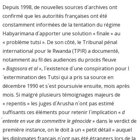
Depuis 1998, de nouvelles sources d´archives ont
confirmé que les autorités françaises ont été
constamment informées de la tentation du régime
Habyarimana d´apporter une solution « finale » au
« problème tutsi ». De son côté, le Tribunal pénal
international pour le Rwanda (TPIR) a documenté,
notamment au fil des audiences du procès fleuve
«
Bagosora et al
», l´existence d´une conspiration pour l
´extermination des Tutsi qui a pris sa source en
décembre 1990 et s´est poursuivie ensuite, mois après
mois. Si malgré plusieurs témoignages majeurs de
« repentis » les juges d´Arusha n´ont pas estimé
suffisants ces éléments pour retenir l´implication «
d
´entente en vue de commettre le génocide
» dans le verdict de
première instance, on le doit à un « petit détail » auquel
les diplomates français n´ont pas été étrangers lors de la