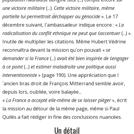
une victoire militaire
(...).
Cette victoire militaire, même
partielle lui permettrait d´échapper au génocide
». Le 17
décembre suivant, l´ambassadeur indique encore : «
La
radicalisation du conflit ethnique ne peut que s´accentuer
(...) ».
Inutile de multiplier les citations. Même Hubert Védrine
reconnaîtra devant la mission qu´on pouvait «
se
demander si la France
(...)
avait été bien inspirée de s´engager
à ce point
(...)
et estimer maladroite une politique aussi
interventionniste
» (page 190). Une appréciation que l
´ancien bras droit de François Mitterrand semble avoir,
depuis lors, oubliée, voire balayée...
«
La France a accepté elle-même de se laisser piéger
», écrit
la mission au détour de la même page, même si Paul
Quilès a fait rédiger in fine des conclusions nuancées.
Un détail