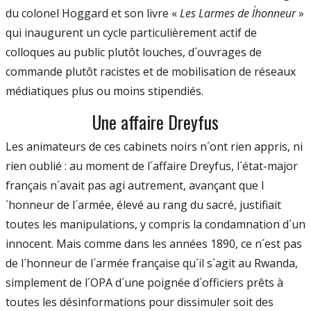
du colonel Hoggard et son livre «
Les Larmes de l´honneur
»
qui inaugurent un cycle particulièrement actif de
colloques au public plutôt louches, d´ouvrages de
commande plutôt racistes et de mobilisation de réseaux
médiatiques plus ou moins stipendiés.
Une affaire Dreyfus
Les animateurs de ces cabinets noirs n´ont rien appris, ni
rien oublié : au moment de l´affaire Dreyfus, l´état-major
français n´avait pas agi autrement, avançant que l
´honneur de l´armée, élevé au rang du sacré, justifiait
toutes les manipulations, y compris la condamnation d´un
innocent. Mais comme dans les années 1890, ce n´est pas
de l´honneur de l´armée française qu´il s´agit au Rwanda,
simplement de l´OPA d´une poignée d´officiers prêts à
toutes les désinformations pour dissimuler soit des