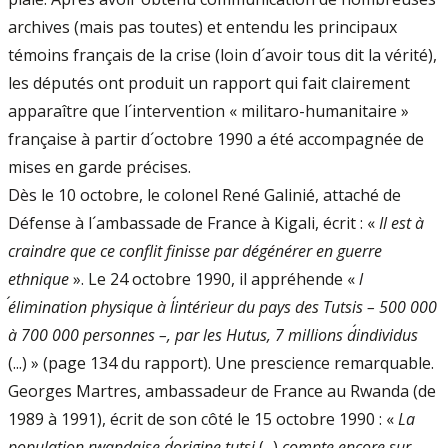
archives (mais pas toutes) et entendu les principaux
témoins français de la crise (loin d´avoir tous dit la vérité),
les députés ont produit un rapport qui fait clairement
apparaître que l´intervention « militaro-humanitaire »
française à partir d´octobre 1990 a été accompagnée de
mises en garde précises.
Dès le 10 octobre, le colonel René Galinié, attaché de
Défense à l´ambassade de France à Kigali, écrit : «
Il est à
craindre que ce conflit finisse par dégénérer en guerre
ethnique
». Le 24 octobre 1990, il appréhende «
l
´élimination physique à l´intérieur du pays des Tutsis – 500 000
à 700 000 personnes –, par les Hutus, 7 millions d´individus
(...) » (page 134 du rapport). Une prescience remarquable.
Georges Martres, ambassadeur de France au Rwanda (de
1989 à 1991), écrit de son côté le 15 octobre 1990 : «
La
population rwandaise d´origine tutsi
(...)
compte encore sur