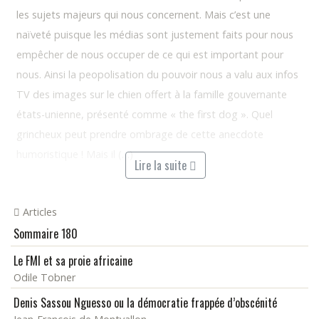
les sujets majeurs qui nous concernent. Mais c’est une
naïveté puisque les médias sont justement faits pour nous
empêcher de nous occuper de ce qui est important pour
nous. Ainsi la peopolisation du pouvoir nous a valu aux infos
TV des images sur le chien offert à la famille gouvernante
états-unienne, présenté comme « the first dog ». Quel
grincheux peut prendre ombrage de cette anecdote
humoristique ! Mais il (…)
Lire la suite
Articles
Sommaire 180
Le FMI et sa proie africaine
Odile Tobner
Denis Sassou Nguesso ou la démocratie frappée d’obscénité