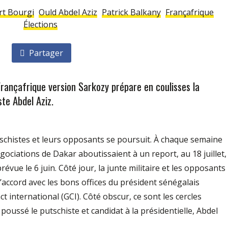
rt Bourgi
Ould Abdel Aziz
Patrick Balkany
Françafrique
Élections
Partager
rançafrique version Sarkozy prépare en coulisses la
ste Abdel Aziz.
tschistes et leurs opposants se poursuit. À chaque semaine
égociations de Dakar aboutissaient à un report, au 18 juillet,
prévue le 6 juin. Côté jour, la junte militaire et les opposants
accord avec les bons offices du président sénégalais
international (GCI). Côté obscur, ce sont les cercles
t poussé le putschiste et candidat à la présidentielle, Abdel