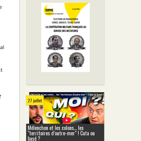
e
al
st
t
27 juillet
Mélenchon et les colons... les
"territoires d’outre-mer" ! Cata ou
basé ?