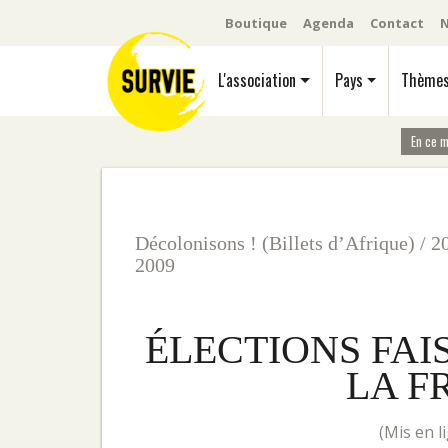
Boutique
Agenda
Contact
N
L'association
Pays
Thème
En ce 
Décolonisons ! (Billets d’Afrique)
/
2
2009
ÉLECTIONS FAI
LA F
(mis en