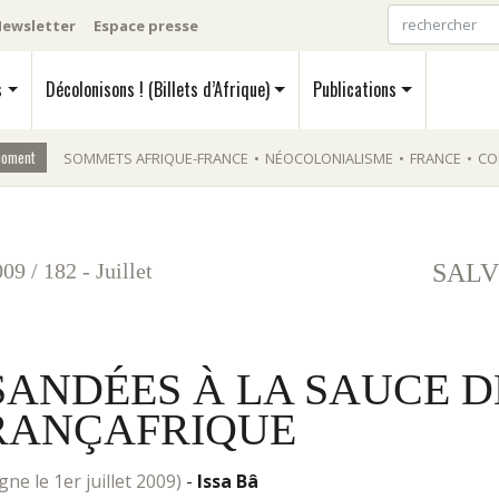
ewsletter
Espace presse
s
Décolonisons ! (Billets d’Afrique)
Publications
moment
SOMMETS AFRIQUE-FRANCE
•
NÉOCOLONIALISME
•
FRANCE
•
CO
009
/
182 - Juillet
SALV
SANDÉES À LA SAUCE D
RANÇAFRIQUE
 ligne le 1er juillet 2009)
-
Issa Bâ