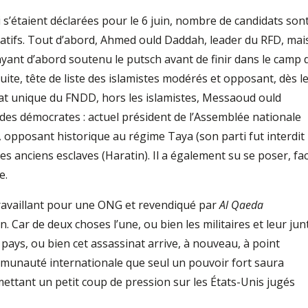
 s’étaient déclarées pour le 6 juin, nombre de candidats son
icatifs. Tout d’abord, Ahmed ould Daddah, leader du RFD, mai
ayant d’abord soutenu le putsch avant de finir dans le camp 
ite, tête de liste des islamistes modérés et opposant, dès l
idat unique du FNDD, hors les islamistes, Messaoud ould
d des démocrates : actuel président de l’Assemblée nationale
, opposant historique au régime Taya (son parti fut interdit
s anciens esclaves (Haratin). Il a également su se poser, fa
e.
travaillant pour une ONG et revendiqué par
Al Qaeda
. Car de deux choses l’une, ou bien les militaires et leur jun
 pays, ou bien cet assassinat arrive, à nouveau, à point
unauté internationale que seul un pouvoir fort saura
mettant un petit coup de pression sur les États-Unis jugés