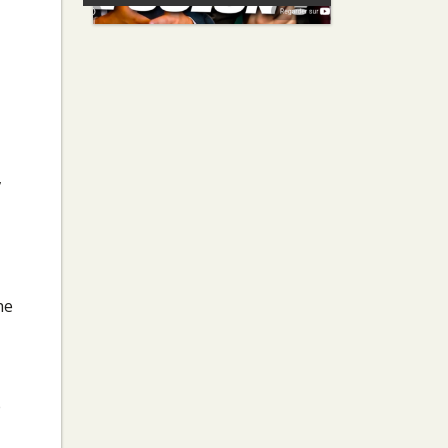
,
he
e