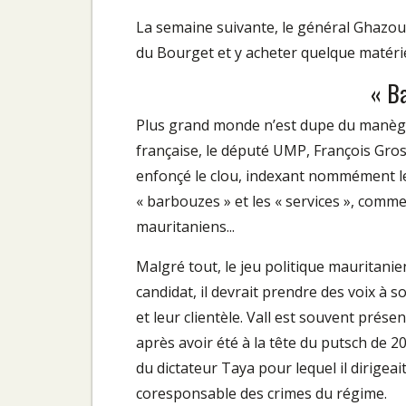
La semaine suivante, le général Ghazoua
du Bourget et y acheter quelque matériel
« Ba
Plus grand monde n’est dupe du manège 
française, le député UMP, François Grosd
enfonçé le clou, indexant nommément le
« barbouzes » et les « services », comme
mauritaniens...
Malgré tout, le jeu politique mauritanie
candidat, il devrait prendre des voix à s
et leur clientèle. Vall est souvent prés
après avoir été à la tête du putsch de 200
du dictateur Taya pour lequel il dirigeait
coresponsable des crimes du régime.