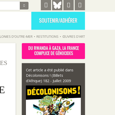
SOUTENIR/ADHÉRER
LONIES D’OUTRE-MER
•
RESTITUTIONS
•
ŒUVRES D’ART
DU RWANDA À GAZA, LA FRANCE
COMPLICE DE GÉNOCIDES
ES
Cet article a été publié dans
Décolonisons ! (Billets
d’Afrique) 182 - Juillet 2009
E