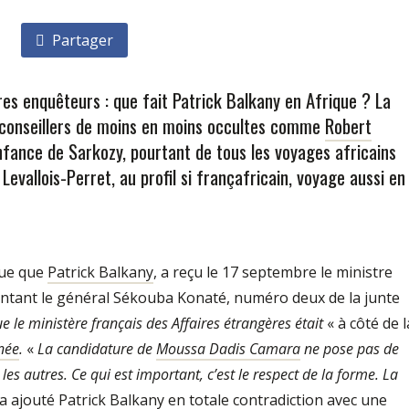
Partager
tres enquêteurs : que fait Patrick Balkany en Afrique ? La
 conseillers de moins en moins occultes comme
Robert
nfance de Sarkozy, pourtant de tous les voyages africains
evallois-Perret, au profil si françafricain, voyage aussi en
que que
Patrick Balkany
, a reçu le 17 septembre le ministre
ntant le général Sékouba Konaté, numéro deux de la junte
e le ministère français des Affaires étrangères était
« à côté de l
née
.
«
La candidature de
Moussa Dadis Camara
ne pose pas de
s autres. Ce qui est important, c’est le respect de la forme. La
 a ajouté
Patrick Balkany
en totale contradiction avec une