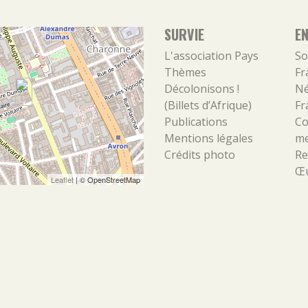
SURVIE
E
L'association
Pays
So
Thèmes
Fr
Décolonisons !
Né
(Billets d’Afrique)
Fr
Publications
Co
Mentions légales
m
Crédits photo
Re
Œu
Leaflet
| ©
OpenStreetMap