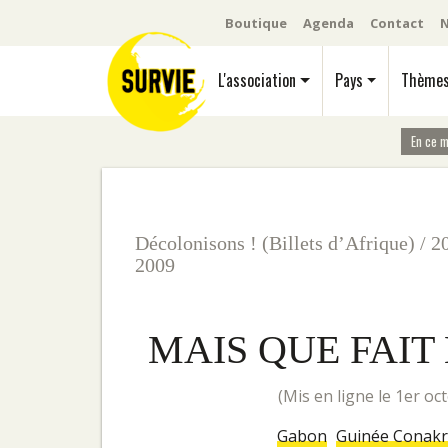
Boutique
Agenda
Contact
N
L'association
Pays
Thème
En ce 
Décolonisons ! (Billets d’Afrique)
/
2
2009
MAIS QUE FAIT
(mis en ligne le 1er o
Gabon
Guinée Conakr