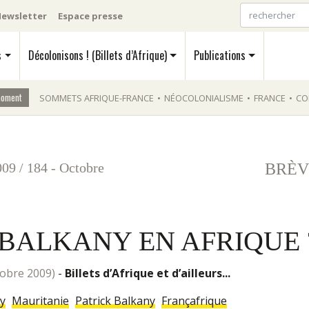
ewsletter
Espace presse
s
Décolonisons ! (Billets d’Afrique)
Publications
moment
SOMMETS AFRIQUE-FRANCE
•
NÉOCOLONIALISME
•
FRANCE
•
CO
009
/
184 - Octobre
BRÈV
 BALKANY EN AFRIQUE 
ctobre 2009)
-
Billets d’Afrique et d’ailleurs...
y
Mauritanie
Patrick Balkany
Françafrique