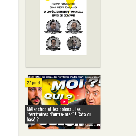
27 juillet
Mélenchon et les colons... les
"territoires d’outre-mer" ! Cata ou
basé ?