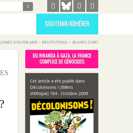
SOUTENIR/ADHÉRER
LONIES D’OUTRE-MER
•
RESTITUTIONS
•
ŒUVRES D’ART
DU RWANDA À GAZA, LA FRANCE
COMPLICE DE GÉNOCIDES
ES
Cet article a été publié dans
Décolonisons ! (Billets
d’Afrique) 184 - Octobre 2009
?