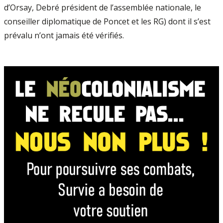
d’Orsay, Debré président de l’assemblée nationale, le
conseiller diplomatique de Poncet et les RG) dont il s’est
prévalu n’ont jamais été vérifiés.