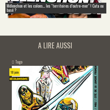
Mélenchon et les colons... les "territoires d’outre-mer" ! Cata ou
basé ?
A LIRE AUSSI
Togo
18 juin