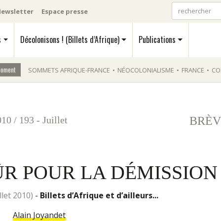
ewsletter
Espace presse
s
Décolonisons ! (Billets d’Afrique)
Publications
moment
SOMMETS AFRIQUE-FRANCE
•
NÉOCOLONIALISME
•
FRANCE
•
CO
010
/
193 - Juillet
BRÈV
ÛR POUR LA DÉMISSION
illet 2010)
-
Billets d’Afrique et d’ailleurs...
Alain Joyandet