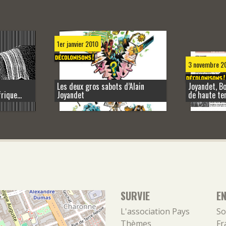
1er janvier 2010
3 novembre 2
Les deux gros sabots d’Alain
Joyandet, Bo
rique...
Joyandet
de haute te
SURVIE
E
L'association
Pays
So
Thèmes
Fr