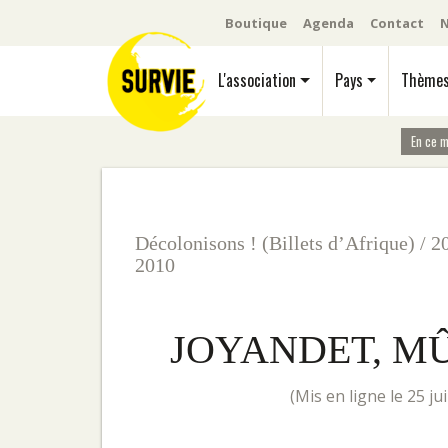
Boutique
Agenda
Contact
N
L'association
Pays
Thème
En ce 
Décolonisons ! (Billets d’Afrique)
/
2
2010
JOYANDET, M
(mis en ligne le 25 ju