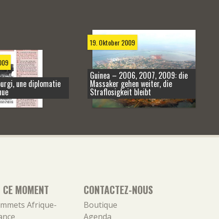
19. Oktober 2009
009
Guinea – 2006, 2007, 2009: die
urgi, une diplomatie
Massaker gehen weiter, die
nue
Straflosigkeit bleibt
N CE MOMENT
CONTACTEZ-NOUS
mmets Afrique-
Boutique
ance
Agenda