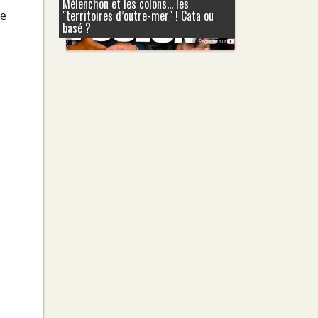
Mélenchon et les colons... les
"territoires d’outre-mer" ! Cata ou
de
basé ?