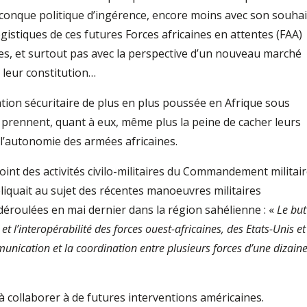
elconque politique d’ingérence, encore moins avec son souhai
gistiques de ces futures Forces africaines en attentes (FAA)
es, et surtout pas avec la perspective d’un nouveau marché
 leur constitution…
ion sécuritaire de plus en plus poussée en Afrique sous
e prennent, quant à eux, même plus la peine de cacher leurs
à l’autonomie des armées africaines.
nt des activités civilo-militaires du Commandement militai
liquait au sujet des récentes manoeuvres militaires
déroulées en mai dernier dans la région sahélienne : «
Le but
et l’interopérabilité des forces ouest-africaines, des Etats-Unis et
nication et la coordination entre plusieurs forces d’une dizain
 à collaborer à de futures interventions américaines.