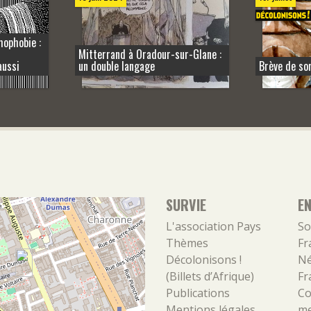
mophobie :
Mitterrand à Oradour-sur-Glane :
aussi
un double langage
Brève de so
SURVIE
E
L'association
Pays
So
Thèmes
Fr
Décolonisons !
Né
(Billets d’Afrique)
Fr
Publications
Co
Mentions légales
m