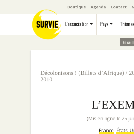
Boutique
Agenda
Contact
N
L'association
Pays
Thème
En ce 
Décolonisons ! (Billets d’Afrique)
/
2
2010
L’EXE
(mis en ligne le 25 ju
France
États-U