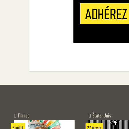
États-Unis
France
27 janvier
8 juillet