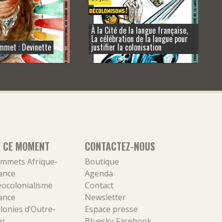
À la Cité de la langue française,
La célébration de la langue pour
mmet : Devinette
justifier la colonisation
N CE MOMENT
CONTACTEZ-NOUS
mmets Afrique-
Boutique
ance
Agenda
ocolonialisme
Contact
ance
Newsletter
lonies d’Outre-
Espace presse
er
Bluesky
Facebook