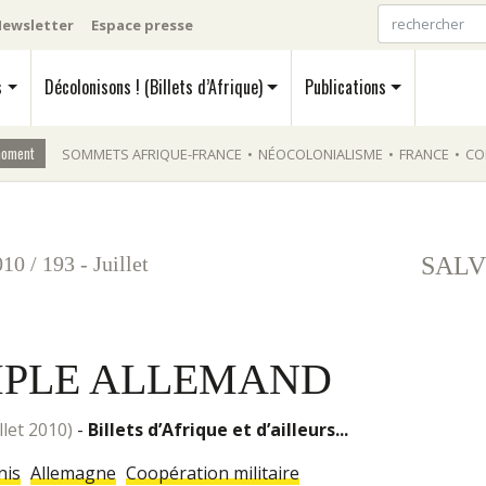
ewsletter
Espace presse
s
Décolonisons ! (Billets d’Afrique)
Publications
moment
SOMMETS AFRIQUE-FRANCE
•
NÉOCOLONIALISME
•
FRANCE
•
CO
010
/
193 - Juillet
SALV
MPLE ALLEMAND
illet 2010)
-
Billets d’Afrique et d’ailleurs...
nis
Allemagne
Coopération militaire