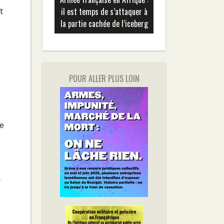
t
il est temps de s’attaquer à
la partie cachée de l’iceberg
POUR ALLER PLUS LOIN
re
e