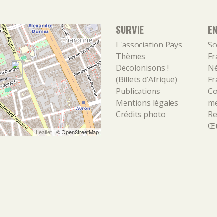
SURVIE
E
L'association
Pays
So
Thèmes
Fr
Décolonisons !
Né
(Billets d’Afrique)
Fr
Publications
Co
Mentions légales
m
Crédits photo
Re
Œu
Leaflet
| ©
OpenStreetMap