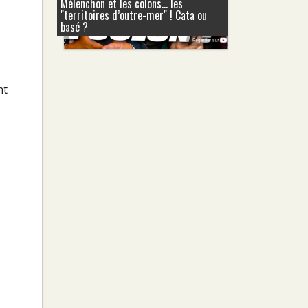
Mélenchon et les colons... les
"territoires d’outre-mer" ! Cata ou
basé ?
nt