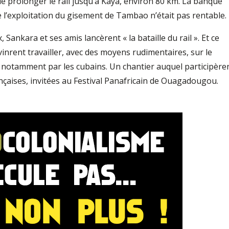
 prolonger le rail jusqu’à Kaya, environ 80 km. La banque
 l’exploitation du gisement de Tambao n’était pas rentable.
 Sankara et ses amis lancèrent « la bataille du rail ». Et ce
 vinrent travailler, avec des moyens rudimentaires, sur le
s notamment par les cubains. Un chantier auquel participère
çaises, invitées au Festival Panafricain de Ouagadougou.