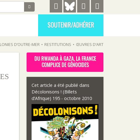
SOUTENIR/ADHÉRER
LONIES D’OUTRE-MER
•
RESTITUTIONS
•
ŒUVRES D’ART
DU RWANDA À GAZA, LA FRANCE
COMPLICE DE GÉNOCIDES
ES
Cet article a été publié dans
Décolonisons ! (Billets
d’Afrique) 195 - octobre 2010