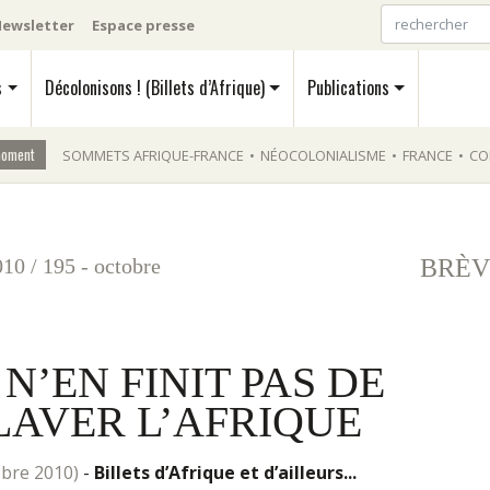
ewsletter
Espace presse
s
Décolonisons ! (Billets d’Afrique)
Publications
moment
SOMMETS AFRIQUE-FRANCE
•
NÉOCOLONIALISME
•
FRANCE
•
CO
010
/
195 - octobre
BRÈV
N’EN FINIT PAS DE
AVER L’AFRIQUE
tobre 2010)
-
Billets d’Afrique et d’ailleurs...