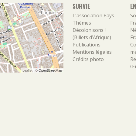
SURVIE
E
L'association
Pays
So
Thèmes
Fr
Décolonisons !
Né
(Billets d’Afrique)
Fr
Publications
Co
Mentions légales
m
Crédits photo
Re
Œu
Leaflet
| ©
OpenStreetMap