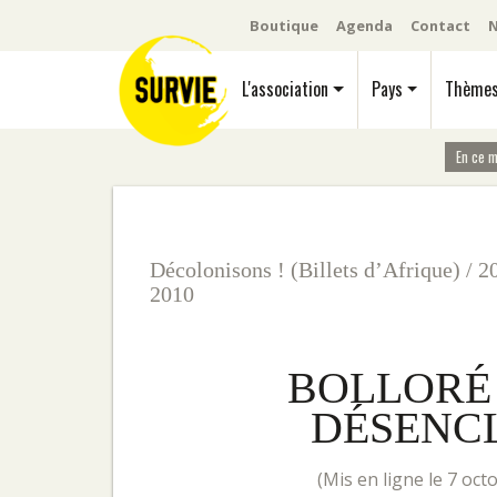
Boutique
Agenda
Contact
N
L'association
Pays
Thème
En ce 
Décolonisons ! (Billets d’Afrique)
/
2
2010
BOLLORÉ 
DÉSENCL
(mis en ligne le 7 oc