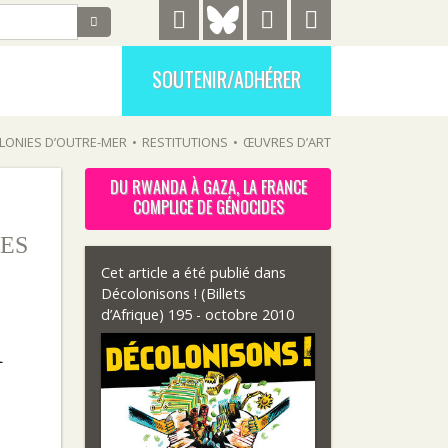
SOUTENIR/ADHÉRER
LONIES D’OUTRE-MER
•
RESTITUTIONS
•
ŒUVRES D’ART
DU RWANDA À GAZA, LA FRANCE
COMPLICE DE GÉNOCIDES
ES
Cet article a été publié dans
Décolonisons ! (Billets
d’Afrique) 195 - octobre 2010
R