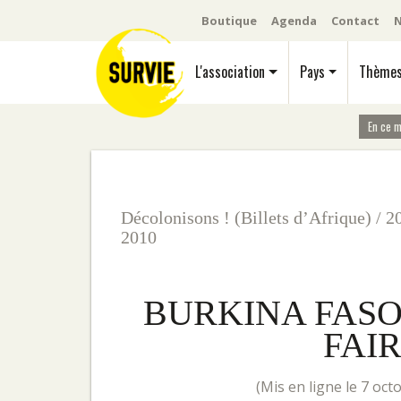
Boutique
Agenda
Contact
N
L'association
Pays
Thème
En ce 
Décolonisons ! (Billets d’Afrique)
/
2
2010
BURKINA FASO
FAI
(mis en ligne le 7 oc