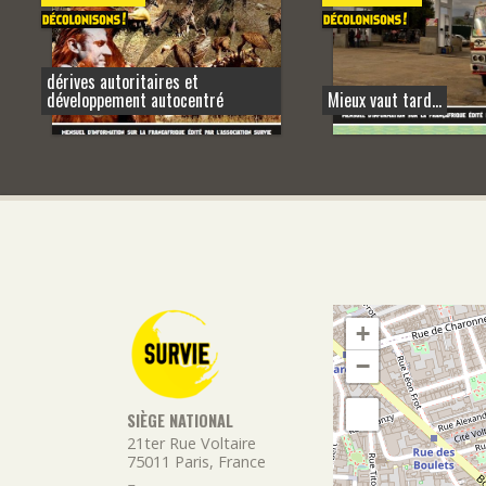
dérives autoritaires et
développement autocentré
Mieux vaut tard…
+
−
SIÈGE NATIONAL
21ter Rue Voltaire
75011
Paris
,
France