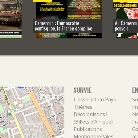
Cameroun : Démocratie
Au Cameroun
confisquée, la France complice
pouvoir
SURVIE
E
L'association
Pays
So
Thèmes
Fr
Décolonisons !
Né
(Billets d’Afrique)
Fr
Publications
Co
Mentions légales
m