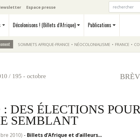
ewsletter
Espace presse
s
Décolonisons ! (Billets d’Afrique)
Publications
moment
SOMMETS AFRIQUE-FRANCE
•
NÉOCOLONIALISME
•
FRANCE
•
CO
010
/
195 - octobre
BRÈV
 : DES ÉLECTIONS POU
RE SEMBLANT
tobre 2010)
-
Billets d’Afrique et d’ailleurs...