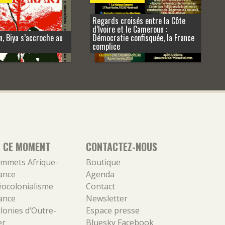
Regards croisés entre la Côte
d’Ivoire et le Cameroun :
, Biya s’accroche au
Démocratie confisquée, la France
complice
N CE MOMENT
CONTACTEZ-NOUS
mmets Afrique-
Boutique
ance
Agenda
ocolonialisme
Contact
ance
Newsletter
lonies d’Outre-
Espace presse
er
Bluesky
Facebook