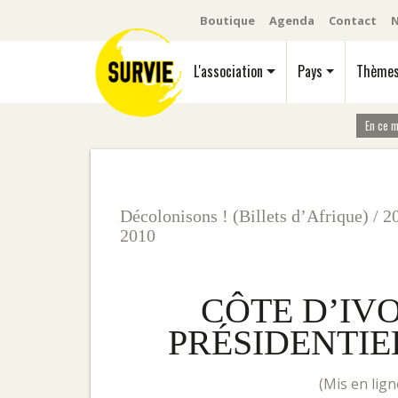
Boutique
Agenda
Contact
N
L'association
Pays
Thème
En ce 
Décolonisons ! (Billets d’Afrique)
/
2
2010
CÔTE D’IVO
PRÉSIDENTIE
(mis en li