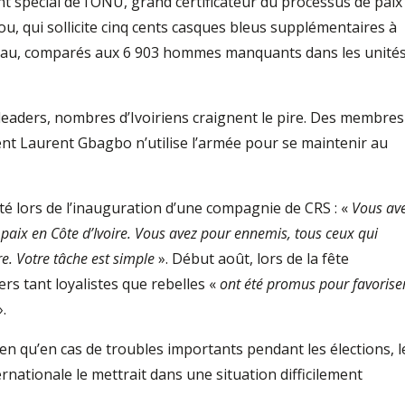
nt spécial de l’ONU, grand certificateur du processus de paix
u, qui sollicite cinq cents casques bleus supplémentaires à
d’eau, comparés aux 6 903 hommes manquants dans les unité
leaders, nombres d’Ivoiriens craignent le pire. Des membres
ent Laurent Gbagbo n’utilise l’armée pour se maintenir au
té lors de l’inauguration d’une compagnie de CRS : «
Vous av
 paix en Côte d’Ivoire. Vous avez pour ennemis, tous ceux qui
re. Votre tâche est simple
». Début août, lors de la fête
iers tant loyalistes que rebelles «
ont été promus pour favorise
.
ien qu’en cas de troubles importants pendant les élections, l
ernationale le mettrait dans une situation difficilement