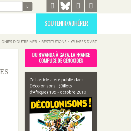
SOUTENIR/ADHÉRER
LONIES D’OUTRE-MER
•
RESTITUTIONS
•
ŒUVRES D’ART
DU RWANDA À GAZA, LA FRANCE
COMPLICE DE GÉNOCIDES
ES
Cet article a été publié dans
Décolonisons ! (Billets
d’Afrique) 195 - octobre 2010