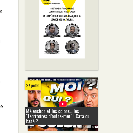
is
i
a
27 juillet
ne
Mélenchon et les colons... les
"territoires d’outre-mer" ! Cata ou
basé ?