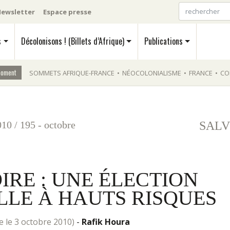
ewsletter
Espace presse
s
Décolonisons ! (Billets d’Afrique)
Publications
moment
SOMMETS AFRIQUE-FRANCE
•
NÉOCOLONIALISME
•
FRANCE
•
CO
010
/
195 - octobre
SALV
IRE : UNE ÉLECTION
LLE À HAUTS RISQUES
gne le 3 octobre 2010)
-
Rafik Houra