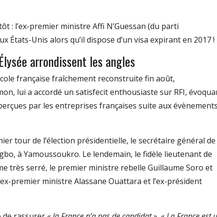
ôt : l’ex-premier ministre Affi N’Guessan (du parti
aux États-Unis alors qu’il dispose d’un visa expirant en 2017 !
Élysée arrondissent les angles
cole française fraîchement reconstruite fin août,
on, lui a accordé un satisfecit enthousiaste sur RFI, évoqua
perçues par les entreprises françaises suite aux évènement
er tour de l’élection présidentielle, le secrétaire général de
agbo, à Yamoussoukro. Le lendemain, le fidèle lieutenant de
 très serré, le premier ministre rebelle Guillaume Soro et
’ex-premier ministre Alassane Ouattara et l’ex-président
é de rassurer «
la France n’a pas de candidat
». «
La France est 