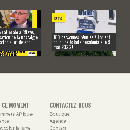
19 mai
e nationale à CNews,
sation de la nostalgie
180 personnes réunies à Lorient
colonial et de son
pour une balade décoloniale le 9
mai 2026 !
N CE MOMENT
CONTACTEZ-NOUS
mmets Afrique-
Boutique
ance
Agenda
ocolonialisme
Contact