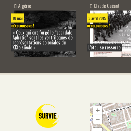
Claude Guéant
Algérie
3 avril 2015
18 mai
« Ceux qui ont forgé le “scandale
Aphatie” sont les ventriloques de
représentations coloniales du
XIXe siècle »
L’étau se resserre
+
−