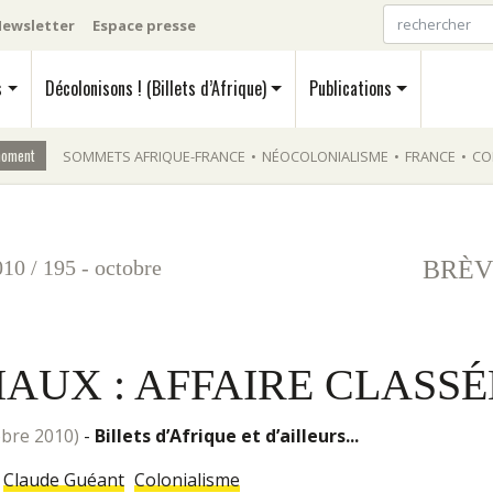
ewsletter
Espace presse
s
Décolonisons ! (Billets d’Afrique)
Publications
moment
SOMMETS AFRIQUE-FRANCE
•
NÉOCOLONIALISME
•
FRANCE
•
CO
010
/
195 - octobre
BRÈV
AUX : AFFAIRE CLASSÉ
tobre 2010)
-
Billets d’Afrique et d’ailleurs...
Claude Guéant
Colonialisme