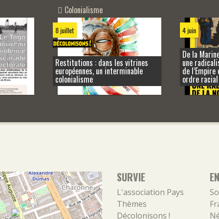
Colonialisme
4 juin
8 juillet
De la Marin
Restitutions : dans les vitrines
une radicali
européennes, un interminable
de l’Empire 
colonialisme
ordre racial
SURVIE
E
L'association
Pays
So
Thèmes
Fr
Décolonisons !
Né