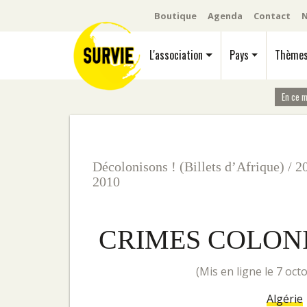
Boutique
Agenda
Contact
N
L'association
Pays
Thème
En ce 
Décolonisons ! (Billets d’Afrique)
/
2
2010
CRIMES COLONI
(mis en ligne le 7 oc
Algérie