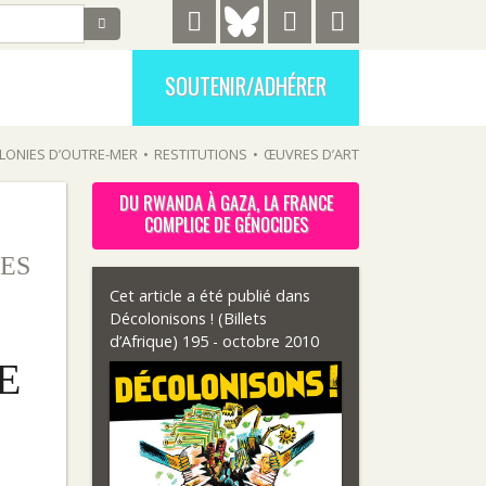
SOUTENIR/ADHÉRER
LONIES D’OUTRE-MER
•
RESTITUTIONS
•
ŒUVRES D’ART
DU RWANDA À GAZA, LA FRANCE
COMPLICE DE GÉNOCIDES
ES
Cet article a été publié dans
Décolonisons ! (Billets
d’Afrique) 195 - octobre 2010
E