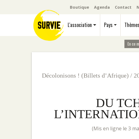
Boutique
Agenda
Contact
N
L'association
Pays
Thème
En ce 
Décolonisons ! (Billets d’Afrique)
/
2
DU TCH
L’INTERNATI
(mis en ligne le 3 