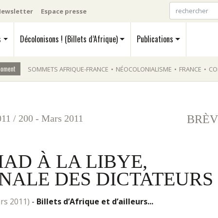
ewsletter
Espace presse
s
Décolonisons ! (Billets d’Afrique)
Publications
moment
SOMMETS AFRIQUE-FRANCE
•
NÉOCOLONIALISME
•
FRANCE
•
CO
011
/
200 - Mars 2011
BRÈV
AD À LA LIBYE,
ONALE DES DICTATEURS
mars 2011)
-
Billets d’Afrique et d’ailleurs...