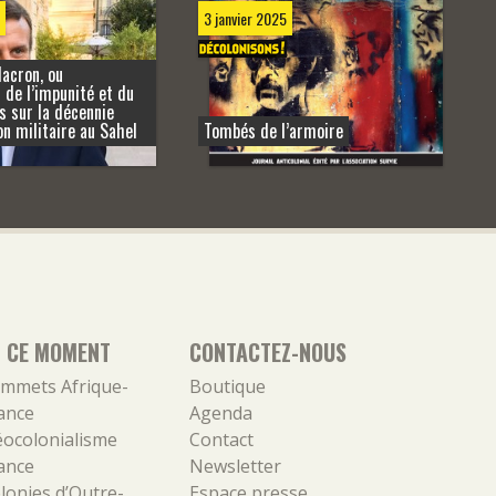
3 janvier 2025
acron, ou
n de l’impunité et du
s sur la décennie
on militaire au Sahel
Tombés de l’armoire
N CE MOMENT
CONTACTEZ-NOUS
mmets Afrique-
Boutique
ance
Agenda
ocolonialisme
Contact
ance
Newsletter
lonies d’Outre-
Espace presse