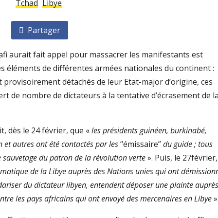
Tchad
Libye
Partager
fi aurait fait appel pour massacrer les manifestants est
des éléments de différentes armées nationales du continent :
 provisoirement détachés de leur Etat-major d’origine, ces
ert de nombre de dictateurs à la tentative d’écrasement de l
t, dès le 24 février, que «
les présidents guinéen, burkinabé,
n et autres ont été contactés par les
“émissaire”
du guide ; tous
sauvetage du patron de la révolution verte
». Puis, le 27février,
lomatique de la Libye auprès des Nations unies qui ont démission
dariser du dictateur libyen, entendent déposer une plainte auprè
ntre les pays africains qui ont envoyé des mercenaires en Libye
»