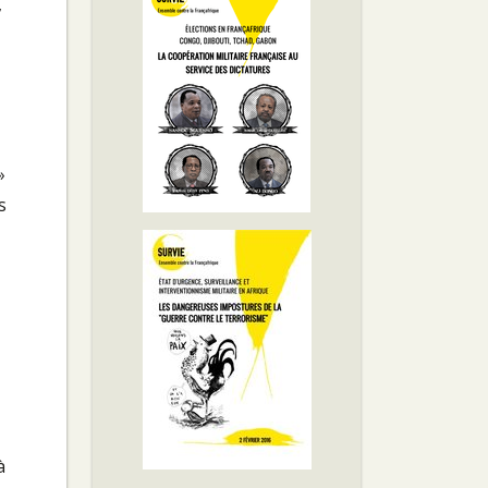
,
»
s
à