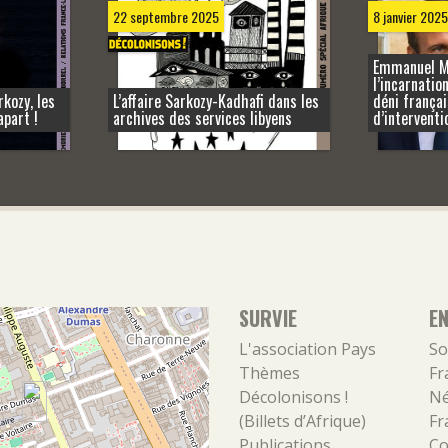
22 septembre 2025
8 janvier 2025
Emmanuel M
l’incarnatio
kozy, les
L’affaire Sarkozy-Kadhafi dans les
déni françai
part !
archives des services libyens
d’interventi
SURVIE
E
L'association
Pays
So
Thèmes
Fr
Décolonisons !
Né
(Billets d’Afrique)
Fr
Publications
Co