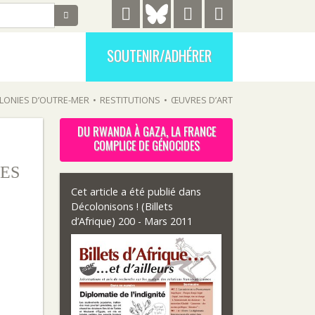
SOUTENIR/ADHÉRER
LONIES D’OUTRE-MER
•
RESTITUTIONS
•
ŒUVRES D’ART
DU RWANDA À GAZA, LA FRANCE
COMPLICE DE GÉNOCIDES
ES
Cet article a été publié dans
Décolonisons ! (Billets
d’Afrique) 200 - Mars 2011