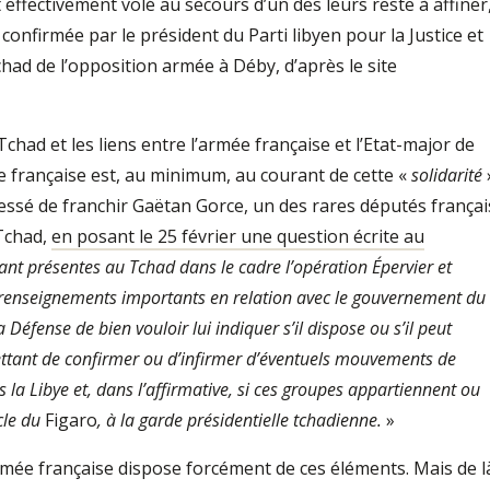
nt effectivement volé au secours d’un des leurs reste à affiner
 confirmée par le président du Parti libyen pour la Justice et
had de l’opposition armée à Déby, d’après le site
 Tchad et les liens entre l’armée française et l’Etat-major de
e française est, au minimum, au courant de cette «
solidarité
essé de franchir Gaëtan Gorce, un des rares députés françai
 Tchad,
en posant le 25 février une question écrite au
tant présentes au Tchad dans le cadre l’opération Épervier et
 renseignements importants en relation avec le gouvernement du
éfense de bien vouloir lui indiquer s’il dispose ou s’il peut
ttant de confirmer ou d’infirmer d’éventuels mouvements de
la Libye et, dans l’affirmative, si ces groupes appartiennent ou
cle du
Figaro
, à la garde présidentielle tchadienne.
»
rmée française dispose forcément de ces éléments. Mais de l