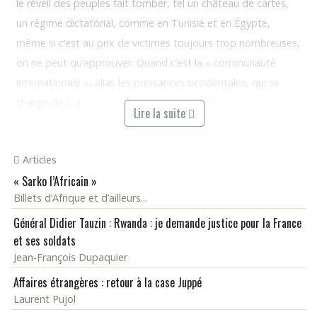
le réveil des peuples fait tomber, tel un château de cartes,
un régime dictatorial, comme en Tunisie et en Égypte,
même si c’est au prix de victimes toujours trop nombreuses,
on ne peut qu’approuver. Quand c’est la « communauté
internationale », alias les puissances occidentales, qui se
charge de (…)
Lire la suite
Articles
« Sarko l’Africain »
Billets d’Afrique et d’ailleurs...
Général Didier Tauzin : Rwanda : je demande justice pour la France
et ses soldats
Jean-François Dupaquier
Affaires étrangères : retour à la case Juppé
Laurent Pujol