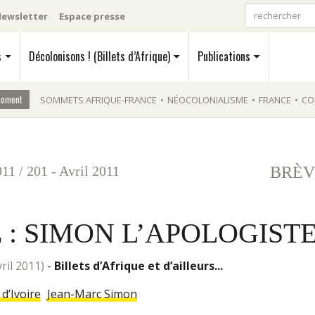
ewsletter
Espace presse
s
Décolonisons ! (Billets d’Afrique)
Publications
moment
SOMMETS AFRIQUE-FRANCE
•
NÉOCOLONIALISME
•
FRANCE
•
CO
011
/
201 - Avril 2011
BRÈV
 : SIMON L’APOLOGIST
vril 2011)
-
Billets d’Afrique et d’ailleurs...
d’Ivoire
Jean-Marc Simon