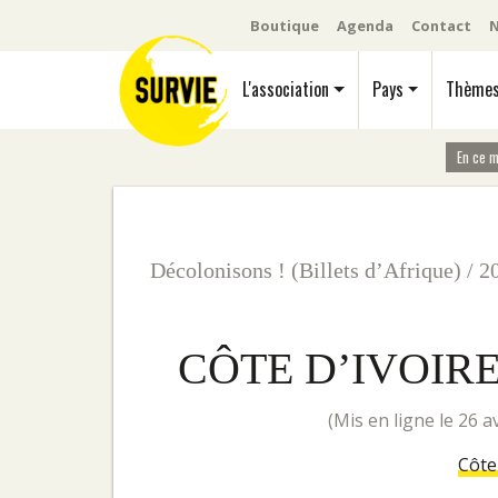
Boutique
Agenda
Contact
N
L'association
Pays
Thème
En ce 
Décolonisons ! (Billets d’Afrique)
/
2
CÔTE D’IVOIRE
(mis en ligne le 26 a
Côte 