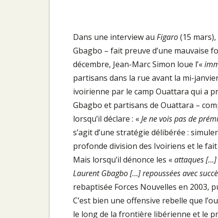
Dans une interview au
Figaro
(15 mars),
Gbagbo – fait preuve d’une mauvaise foi
décembre, Jean-Marc Simon loue l’«
imm
partisans dans la rue avant la mi-janvier.
ivoirienne par le camp Ouattara qui a p
Gbagbo et partisans de Ouattara – comp
lorsqu’il déclare : «
Je ne vois pas de prémi
s’agit d’une stratégie délibérée : simule
profonde division des Ivoiriens et le fai
Mais lorsqu’il dénonce les «
attaques [...
Laurent Gbagbo […] repoussées avec succès
rebaptisée Forces Nouvelles en 2003, pui
C’est bien une offensive rebelle que l’oue
le long de la frontière libérienne et le