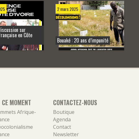
025
2 mars 2025
iscussion sur
française en Côte
Bouaké : 20 ans d’impunité
N CE MOMENT
CONTACTEZ-NOUS
mmets Afrique-
Boutique
ance
Agenda
ocolonialisme
Contact
ance
Newsletter