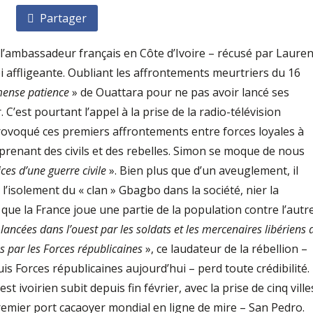
Partager
 l’ambassadeur français en Côte d’Ivoire – récusé par Lauren
 affligeante. Oubliant les affrontements meurtriers du 16
ense patience
» de Ouattara pour ne pas avoir lancé ses
 C’est pourtant l’appel à la prise de la radio-télévision
rovoqué ces premiers affrontements entre forces loyales à
renant des civils et des rebelles. Simon se moque de nous
ces d’une guerre civile
». Bien plus que d’un aveuglement, il
r l’isolement du « clan » Gbagbo dans la société, nier la
t que la France joue une partie de la population contre l’autre
] lancées dans l’ouest par les soldats et les mercenaires libériens 
 par les Forces républicaines
», ce laudateur de la rébellion –
s Forces républicaines aujourd’hui – perd toute crédibilité.
st ivoirien subit depuis fin février, avec la prise de cinq ville
 premier port cacaoyer mondial en ligne de mire – San Pedro.