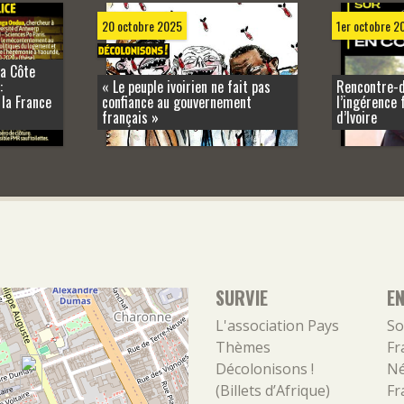
1er octobre 2
20 octobre 2025
la Côte
:
« Le peuple ivoirien ne fait pas
Rencontre-d
 la France
confiance au gouvernement
l’ingérence 
français »
d’Ivoire
SURVIE
E
L'association
Pays
So
Thèmes
Fr
Décolonisons !
Né
(Billets d’Afrique)
Fr