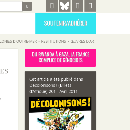
SOUTENIR/ADHÉRER
LONIES D’OUTRE-MER
•
RESTITUTIONS
•
ŒUVRES D’ART
DU RWANDA À GAZA, LA FRANCE
COMPLICE DE GÉNOCIDES
ES
Cet article a été publié dans
Décolonisons ! (Billets
d’Afrique) 201 - Avril 2011
E