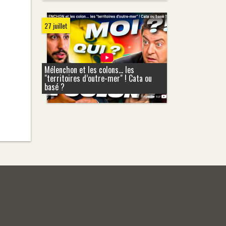
27 juillet
Mélenchon et les colons... les
"territoires d’outre-mer" ! Cata ou
basé ?