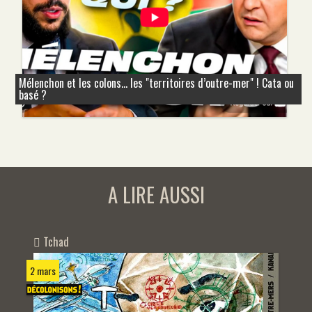
Mélenchon et les colons... les "territoires d’outre-mer" ! Cata ou
basé ?
A LIRE AUSSI
Tchad
2 mars