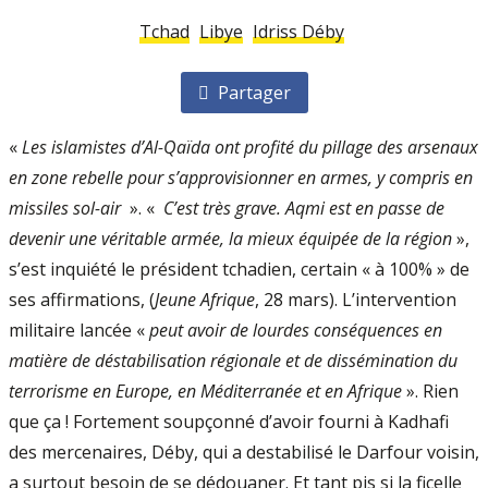
Tchad
Libye
Idriss Déby
Partager
«
Les islamistes d’Al-Qaïda ont profité du pillage des arsenaux
en zone rebelle pour s’approvisionner en armes, y compris en
missiles sol-air
». «
C’est très grave. Aqmi est en passe de
devenir une véritable armée, la mieux équipée de la région
»,
s’est inquiété le président tchadien, certain « à 100% » de
ses affirmations, (
Jeune Afrique
, 28 mars). L’intervention
militaire lancée «
peut avoir de lourdes conséquences en
matière de déstabilisation régionale et de dissémination du
terrorisme en Europe, en Méditerranée et en Afrique
». Rien
que ça ! Fortement soupçonné d’avoir fourni à Kadhafi
des mercenaires, Déby, qui a destabilisé le Darfour voisin,
a surtout besoin de se dédouaner. Et tant pis si la ficelle