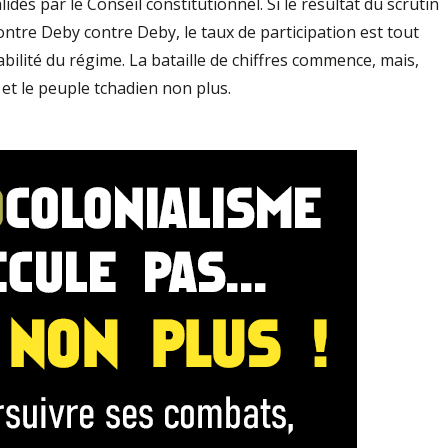
idés par le Conseil constitutionnel. Si le résultat du scrutin
ntre Deby contre Deby, le taux de participation est tout
stabilité du régime. La bataille de chiffres commence, mais,
 et le peuple tchadien non plus.