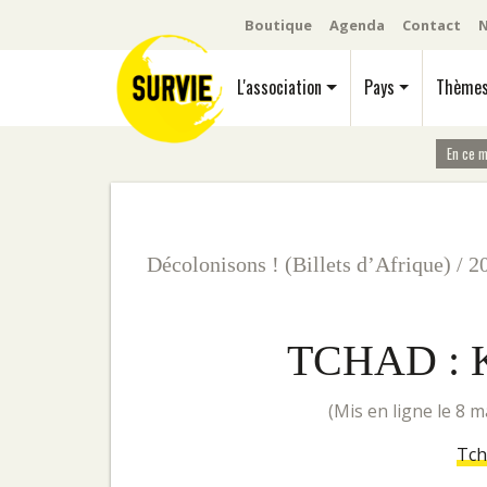
Boutique
Agenda
Contact
N
L'association
Pays
Thème
En ce 
Décolonisons ! (Billets d’Afrique)
/
2
TCHAD : 
(mis en ligne le 8 
Tch