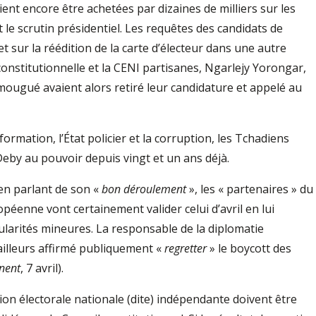
ient encore être achetées par dizaines de milliers sur les
le scrutin présidentiel. Les requêtes des candidats de
t sur la réédition de la carte d’électeur dans une autre
constitutionnelle et la CENI partisanes, Ngarlejy Yorongar,
ugué avaient alors retiré leur candidature et appelé au
formation, l’État policier et la corruption, les Tchadiens
Deby au pouvoir depuis vingt et un ans déjà.
 en parlant de son «
bon déroulement
», les « partenaires » du
péenne vont certainement valider celui d’avril en lui
larités mineures. La responsable de la diplomatie
ailleurs affirmé publiquement «
regretter
» le boycott des
inent
, 7 avril).
ion électorale nationale (dite) indépendante doivent être