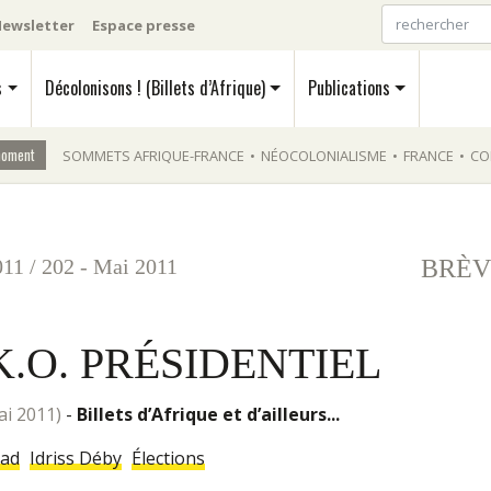
ewsletter
Espace presse
s
Décolonisons ! (Billets d’Afrique)
Publications
moment
SOMMETS AFRIQUE-FRANCE
•
NÉOCOLONIALISME
•
FRANCE
•
CO
011
/
202 - Mai 2011
BRÈV
K.O. PRÉSIDENTIEL
mai 2011)
-
Billets d’Afrique et d’ailleurs...
ad
Idriss Déby
Élections