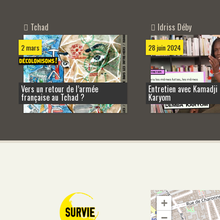
Tchad
Idriss Déby
2 mars
28 juin 2024
Vers un retour de l’armée
Entretien avec Kamadj
française au Tchad ?
Karyom
+
−