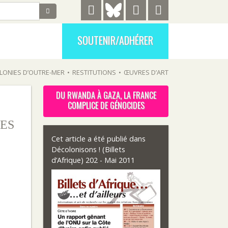
SOUTENIR/ADHÉRER
LONIES D’OUTRE-MER
•
RESTITUTIONS
•
ŒUVRES D’ART
DU RWANDA À GAZA, LA FRANCE
COMPLICE DE GÉNOCIDES
ES
Cet article a été publié dans
Décolonisons ! (Billets
d’Afrique) 202 - Mai 2011