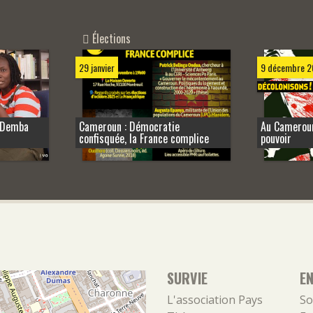
Élections
29 janvier
9 décembre 2
i Demba
Cameroun : Démocratie
Au Cameroun
confisquée, la France complice
pouvoir
SURVIE
E
L'association
Pays
So