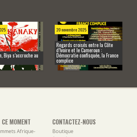
025
20 novembre 2025
Regards croisés entre la Côte
d’Ivoire et le Cameroun :
, Biya s’accroche au
Démocratie confisquée, la France
complice
N CE MOMENT
CONTACTEZ-NOUS
mmets Afrique-
Boutique